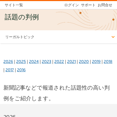
サイト一覧
ログイン
サポート
お問合せ
話題の判例
リーガルトピック
2026
|
2025
|
2024
|
2023
|
2022
|
2021
|
2020
|
2019
|
2018
|
2017
|
2016
新聞記事などで報道された話題性の高い判
例をご紹介します。