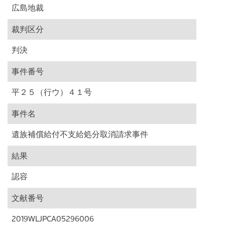
広島地裁
裁判区分
判決
事件番号
平２５（行ウ）４１号
事件名
遺族補償給付不支給処分取消請求事件
結果
認容
文献番号
2019WLJPCA05296006