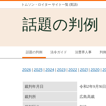
トムソン・ロイター サイト一覧 (英語)
話題の判例
話題の判例
法令ガイド
法曹界人事
判
2026
|
2025
|
2024
|
2023
|
2022
|
2021
|
2020
|
2
裁判年月日
令和2年9月16日
裁判所
広島高裁