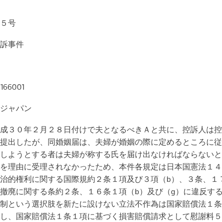
５号
訴事件
166001
ジャパン
成３０年２月２８日付けで夫となるべきＡと共に、控訴人は控
提出したが、同婚姻届は、夫婦が婚姻の際に定めるところに従
しようとする者は夫婦が称する氏を届け出なければならないと
を理由に受理されなかったため、本件各規定は日本国憲法１４
治的権利に関する国際規約２条１項及び３項（b）、３条、１
撤廃に関する条約２条、１６条１項（b）及び（g）に違反す
制という選択肢を新たに設けない立法不作為は国家賠償法１条
し、国家賠償法１条１項に基づく損害賠償請求として慰謝料５