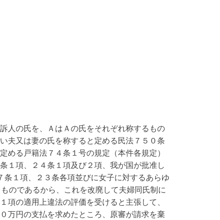
訴人の氏を、ＡはＡの氏をそれぞれ称するもの
い夫又は妻の氏を称すると定める民法７５０条
定める戸籍法７４条１号の規定（本件各規定）
条１項、２４条１項及び２項、我が国が批准し
７条１項、２３条各項並びに女子に対するあらゆ
るものであるから、これを改廃して夫婦同氏制に
１項の適用上違法の評価を受けると主張して、
０万円の支払を求めたところ、原審が請求を棄