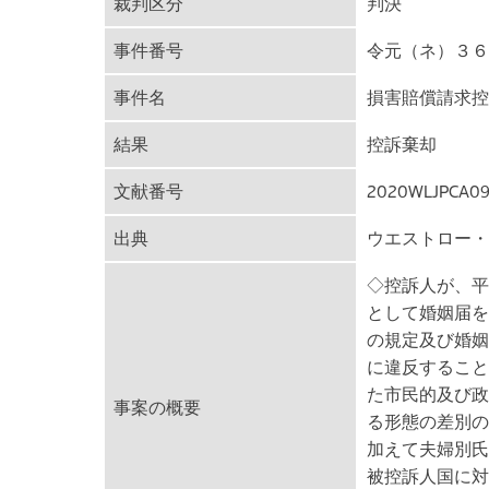
裁判区分
判決
事件番号
令元（ネ）３６
事件名
損害賠償請求控
結果
控訴棄却
文献番号
2020WLJPCA09
出典
ウエストロー・
◇控訴人が、平
として婚姻届を
の規定及び婚姻
に違反すること
た市民的及び政
事案の概要
る形態の差別の
加えて夫婦別氏
被控訴人国に対