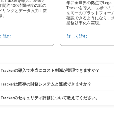
gal Trackerを導入。結果と
年に全世界の拠点でLegal
年間約400時間程度の紙の
Trackerを導入。世界中
ドリングとデータ入力工数
を同一のプラットフォー
減。
確認できるようになり、
業務効率化を実現。
く読む
詳しく読む
al Trackerの導入で本当にコスト削減が実現できますか？
al Trackerは既存の財務システムと連携できますか？
減が可能です。トムソン・ロイターは2023年に、第三者機関
l Trackerの客観的な投資対効果（ROI）を調査しました。 年商
デルに分析。導入前は手作業が多く、支出管理が徹底できてい
al Trackerのセキュリティ評価について教えてください。
能です。API連携により、Legal TrackerはERP（統合基
が平均で7%以上削減されたという結果が出ています。企業によっ
レスに接続できます。これにより、データ転送の効率化、財務
す。（出典：
The Total Economic Impact™ Of Thomson Reuters L
タを一元化し、精度を向上させ、既存の財務インフラ内で法務
・ロイターは、お客様のデータの最大限の保護に取り組んでおり、Le