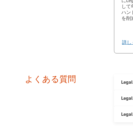
にLe
して
ハン
を削
詳し
よくある質問
Leg
Leg
大幅な削
Lega
企業をモ
Leg
はい、可
への支出
とシーム
れていま
務デー
トムソン