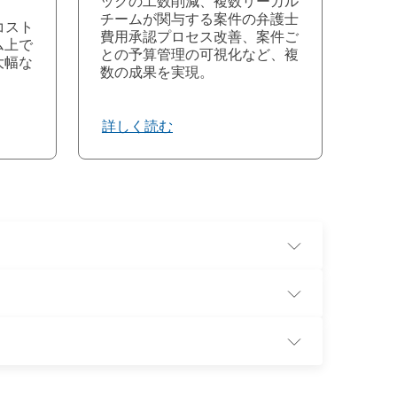
ックの工数削減、複数リーガル
チームが関与する案件の弁護士
のコスト
費用承認プロセス改善、案件ご
ム上で
との予算管理の可視化など、複
大幅な
数の成果を実現。
詳しく読む
であるフォレスター・コンサルティングに依頼し
10億ドル、年間の外部弁護士費用が5,000万ドルという
ない状況でしたが導入後には効率が上がり、外部
幹業務システム）や会計ソフトウェアなどの財務システム
ては2.5%から、最大15%のコスト削減が報告さ
情報の同期、統合レポート機能が実現します。財
egal Tracker
）
支出の包括的な把握が可能になります。
gal Trackerは法務案件管理および経費管理プ