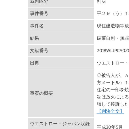
裁判区分
判決
事件番号
平２９（う）１
事件名
現住建造物等放
結果
破棄自判・無罪
文献番号
2018WLJPCA02
出典
ウエストロー・
◇被告人が、Ａ
方メートル）１
住宅の一部を焼
事案の概要
災は放火による
張して控訴した
【判決全文】
ウエストロー・ジャパン収録
平成30年5月