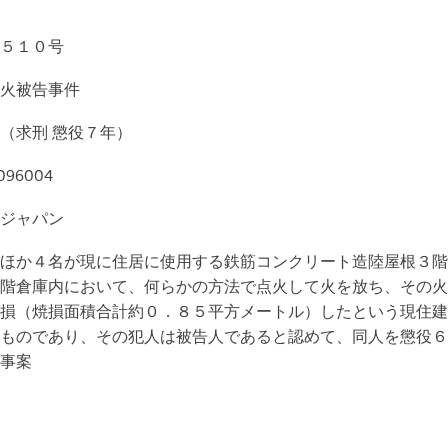
５１０号
火被告事件
（求刑 懲役７年）
096004
ジャパン
ほか４名が現に住居に使用する鉄筋コンクリート造陸屋根３階
階倉庫内において、何らかの方法で点火して火を放ち、その火
損（焼損面積合計約０．８５平方メートル）したという現住建
ものであり、その犯人は被告人であると認めて、同人を懲役６
事案