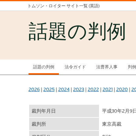
トムソン・ロイター サイト一覧 (英語)
話題の判例
話題の判例
法令ガイド
法曹界人事
判
2026
|
2025
|
2024
|
2023
|
2022
|
2021
|
2020
|
2
裁判年月日
平成30年2月9
裁判所
東京高裁