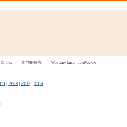
例コラム
新判例解説
Westlaw Japan LawReview
019
|
2018
|
2017
|
2016
日