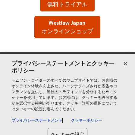
無料トライアル
Westlaw Japan
オンラインショップ
製品＆サービス
プライバシーステートメントとクッキー
ポリシー
サポート
トムソン・ロイターのすべてのウェブサイトでは、お客様の
オンライン体験を向上させ、パーソナライズされた広告やコ
ンテンツを提供し、当社のトラフィックを分析するためにク
ッキーを使用しています。お客様には、クッキーを許可する
トムソン・ロイターについて
かを選択する権利があります。クッキー許可の選択について
はクッキーの設定に進んでください。
公式SNS
プライバシーステートメント
クッキーポリシー
T
クッキーの設定