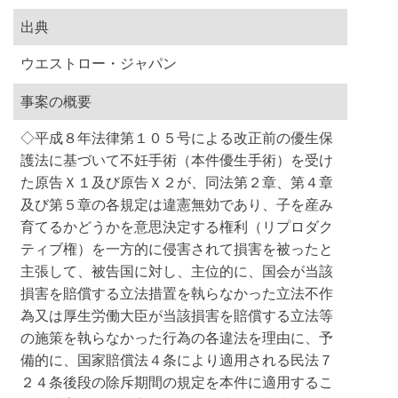
出典
ウエストロー・ジャパン
事案の概要
◇平成８年法律第１０５号による改正前の優生保
護法に基づいて不妊手術（本件優生手術）を受け
た原告Ｘ１及び原告Ｘ２が、同法第２章、第４章
及び第５章の各規定は違憲無効であり、子を産み
育てるかどうかを意思決定する権利（リプロダク
ティブ権）を一方的に侵害されて損害を被ったと
主張して、被告国に対し、主位的に、国会が当該
損害を賠償する立法措置を執らなかった立法不作
為又は厚生労働大臣が当該損害を賠償する立法等
の施策を執らなかった行為の各違法を理由に、予
備的に、国家賠償法４条により適用される民法７
２４条後段の除斥期間の規定を本件に適用するこ