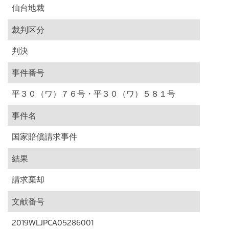
仙台地裁
裁判区分
判決
事件番号
平３０（ワ）７６号・平３０（ワ）５８１号
事件名
国家賠償請求事件
結果
請求棄却
文献番号
2019WLJPCA05286001