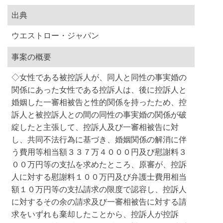
出典
ウエストロー・ジャパン
事案の概要
◇女性である被控訴人が、同人と同性の事実婚の
関係にあった女性である控訴人は、後に控訴人と
婚姻した一審相被告と性的関係を持ったため、控
訴人と被控訴人との間の同性の事実婚の関係が破
綻したと主張して、控訴人及び一審相被告に対
し、共同不法行為に基づき、婚姻関係の解消に伴
う費用等相当額３３７万４０００円及び慰謝料３
００万円等の支払を求めたところ、原審が、控訴
人に対する慰謝料１００万円及び弁護士費用相当
額１０万円等の支払請求の限度で認容し、控訴人
に対するその余の請求及び一審相被告に対する請
求をいずれも棄却したことから、控訴人が控訴