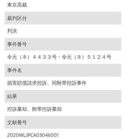
東京高裁
裁判区分
判決
事件番号
令元（ネ）４４３３号・令元（ネ）５１２４号
事件名
損害賠償請求控訴、同附帯控訴事件
結果
控訴棄却、附帯控訴棄却
文献番号
2020WLJPCA03046001