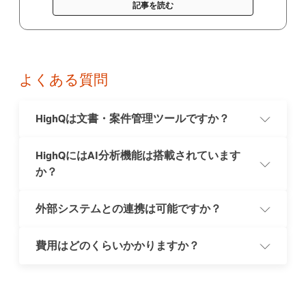
記事を読む
よくある質問
HighQは文書・案件管理ツールですか？
HighQにはAI分析機能は搭載されています
法務業務一元化プラットフォームであるHighQの機能は、文書
か？
や案件の管理にとどまりません。事業部からの「依頼受付」か
ら、「マター管理」、「契約ライフサイクル管理」、さらには
「ナレッジシェア」、「訴訟管理」、「社内外コラボレーショ
外部システムとの連携は可能ですか？
ン」、「文書自動作成機能」、「M＆Aプロジェクト管理」に
HighQと生成AIリーガルアシスタント「CoCounsel」を併せて
至るまで、法務部門が担う幅広い業務の中心的な基盤として機
導入いただくことで、HighQ内で共有されたドキュメント
能させることができます。
（例：契約書案、調査資料）の分析、要約といった具体的な作
費用はどのくらいかかりますか？
業をAIで加速させることが可能となります。これにより、企
可能です。HighQは外部システムと連携するための標準的なイ
画・交渉から契約締結、そしてナレッジ化までの一連の法務業
ンターフェース（API）を豊富に備えています。そのため、
務が、圧倒的なスピードと効率で実行できるようになります。
HighQに蓄積したデータを既存の基幹システムやSaaSと自由に
連携させ、活用することができます。
カスタマイズの内容や利用人数によって変動します。貴社の具
体的なご要望をお伺いした上で、正確なお見積もりをご提示さ