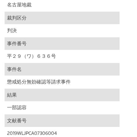
名古屋地裁
裁判区分
判決
事件番号
平２９（ワ）６３６号
事件名
懲戒処分無効確認等請求事件
結果
一部認容
文献番号
2019WLJPCA07306004