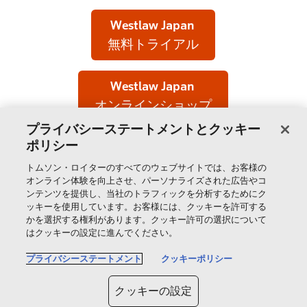
Westlaw Japan
無料トライアル
Westlaw Japan
オンラインショップ
プライバシーステートメントとクッキー
ポリシー
トムソン・ロイターのすべてのウェブサイトでは、お客様の
製品＆サービス
オンライン体験を向上させ、パーソナライズされた広告やコ
ンテンツを提供し、当社のトラフィックを分析するためにク
ッキーを使用しています。お客様には、クッキーを許可する
サポート
かを選択する権利があります。クッキー許可の選択について
はクッキーの設定に進んでください。
トムソン・ロイターについて
プライバシーステートメント
クッキーポリシー
クッキーの設定
公式SNS