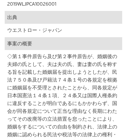
2019WLJPCA10026001
出典
ウエストロー・ジャパン
事案の概要
◇第１事件原告ら及び第２事件原告が、婚姻後の
夫婦の氏として、夫は夫の氏、妻は妻の氏を称す
る旨を記載した婚姻届を提出しようとしたが、民
法７５０条及び戸籍法７４条１号の各規定を根拠
に婚姻届を不受理とされたことから、同各規定が
日本国憲法１４条１項、２４条又は国際人権条約
に違反することが明白であるにもかかわらず、国
会が同各規定について正当な理由なく長期にわた
ってその改廃等の立法措置を怠ったことにより、
婚姻をするについての自由を制約され、法律上の
婚姻に認められる民法や税法等の法律上の権利・