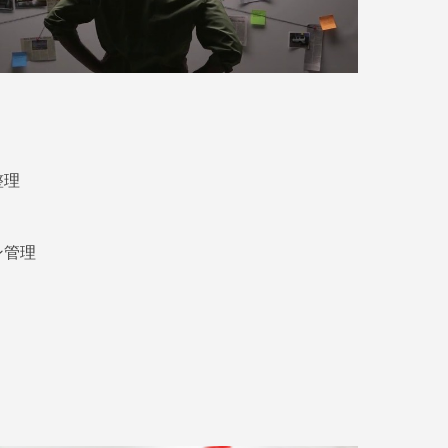
整理
ン管理