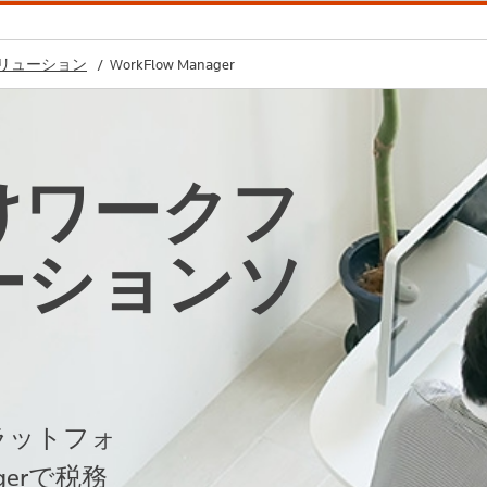
ソリューション
WorkFlow Manager
けワークフ
ーションソ
ラットフォ
agerで税務