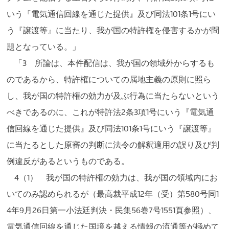
いう『電気通信回線を通じた提供』及び同法101条1号にい
う『譲渡等』に当たり、我が国の特許権を侵害するかが問
題となっている。」
「3 所論は、本件配信は、我が国の領域外からするも
のであるから、特許権についての属地主義の原則に照ら
し、我が国の特許権の効力が及ぶ行為に当たらないという
べきであるのに、これが特許法2条3項1号にいう『電気通
信回線を通じた提供』及び同法101条1号にいう『譲渡等』
に当たるとした原審の判断に法令の解釈適用の誤り及び判
例違反があるというものである。
4（1） 我が国の特許権の効力は、我が国の領域内にお
いてのみ認められるが（最高裁平成12年（受）第580号同1
4年9月26日第一小法廷判決・民集56巻7号1551頁参照）、
電気通信回線を通じた国境を越える情報の流通等が極めて