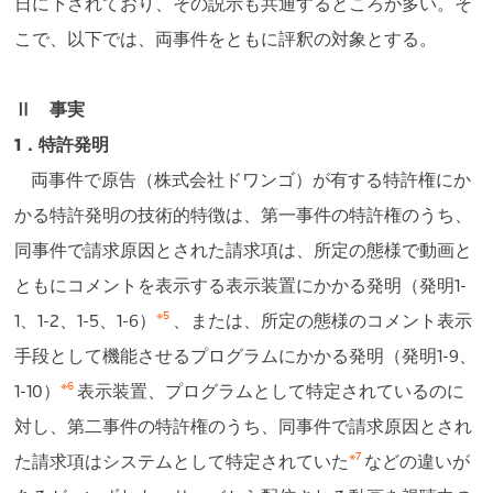
日に下されており、その説示も共通するところが多い。そ
こで、以下では、両事件をともに評釈の対象とする。
Ⅱ 事実
1．特許発明
両事件で原告（株式会社ドワンゴ）が有する特許権にか
かる特許発明の技術的特徴は、第一事件の特許権のうち、
同事件で請求原因とされた請求項は、所定の態様で動画と
ともにコメントを表示する表示装置にかかる発明（発明1-
※5
1、1-2、1-5、1-6）
、または、所定の態様のコメント表示
手段として機能させるプログラムにかかる発明（発明1-9、
※6
1-10）
表示装置、プログラムとして特定されているのに
対し、第二事件の特許権のうち、同事件で請求原因とされ
※7
た請求項はシステムとして特定されていた
などの違いが