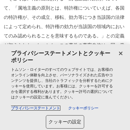
て、「属地主義の原則とは、特許権についていえば、各国
の特許権が、その成立、移転、効力等につき当該国の法律
によって定められ、特許権の効力が当該国の領域内におい
てのみ認められることを意味するものである。」との定義
が与えられた。もっとも、この事件の事案自体は、同一発
プライバシーステートメントとクッキー
明について日本とドイツで特許権を有する原告がドイツで
ポリシー
製造販売した当該特許発明の実施品を被告が輸入し日本国
トムソン・ロイターのすべてのウェブサイトでは、お客様の
内で販売する行為が、原告の日本の特許権を侵害するか否
オンライン体験を向上させ、パーソナライズされた広告やコ
ンテンツを提供し、当社のトラフィックを分析するためにク
かということが争われた事件である。最高裁は、上記のよ
ッキーを使用しています。お客様には、クッキーを許可する
うに属地主義を定義したが、事件への当てはめについて
かを選択する権利があります。クッキー許可の選択について
はクッキーの設定に進んでください。
は、日本の特許法の下で特許権の行使の可否を判断する際
プライバシーステートメント
クッキーポリシー
に、国外譲渡という事情を考慮することは国内法の解釈の
問題であって、属地主義によって妨げられるものではない
クッキーの設定
旨を判示したに止まる。他方で、事案の解決に必要はなか