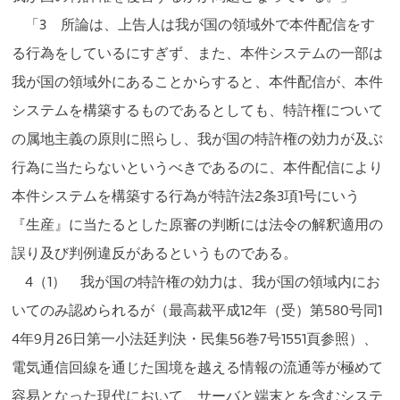
「3 所論は、上告人は我が国の領域外で本件配信をす
る行為をしているにすぎず、また、本件システムの一部は
我が国の領域外にあることからすると、本件配信が、本件
システムを構築するものであるとしても、特許権について
の属地主義の原則に照らし、我が国の特許権の効力が及ぶ
行為に当たらないというべきであるのに、本件配信により
本件システムを構築する行為が特許法2条3項1号にいう
『生産』に当たるとした原審の判断には法令の解釈適用の
誤り及び判例違反があるというものである。
4（1） 我が国の特許権の効力は、我が国の領域内にお
いてのみ認められるが（最高裁平成12年（受）第580号同1
4年9月26日第一小法廷判決・民集56巻7号1551頁参照）、
電気通信回線を通じた国境を越える情報の流通等が極めて
容易となった現代において、サーバと端末とを含むシステ