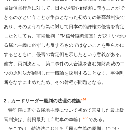
被疑侵害行為に対して、日本の特許権侵害に問うことがで
きるのかということが争点となった初めての最高裁判決で
あり、そのような行為に対して日本の特許権の侵害を肯定
したとしても、前掲最判［FM信号復調装置］が説くいわゆ
る属地主義に必ずしも反するものではないことを明らかに
するとともに、侵害の肯定例を示したという意義がある。
他方、両判決とも、第二事件の大合議を含む知財高裁の二
つの原判決が展開した一般論を採用することなく、事例判
断をなすに止めたため、その射程が問題となる。
※26
2．カードリーダー最判の法理の確認
特許権に関する属地主義について初めて言及した最上級
※27
審判決は、前掲最判［自動車の車輪］
である。
そこでは、特許法における「属地主義の原則」につい