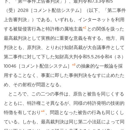
下、「第一事件上告審判決」）、最判令和7.3.3令和5
（受）2028［コメント配信システム］（以下、「第二事件
上告審判決」）である。いずれも、インターネットを利用
※2
する被疑侵害行為と特許権の属地主義
との関係を扱った
最高裁判決として実務的に重要な意義を有する。他方、両
判決とも、原判決、とりわけ知財高裁が大合議事件として
第二事件に対して下した知財高大判令和5.5.26令和4（ネ）
※3
10046［コメント配信システム］
の抽象的な一般論を採
用することなく、事案に即した事例判決をなすに止めたた
め、その射程が問題となる。
ところで、この二つの事件は、原告と被告を同じくする
とともに、特許権こそ異なるが、同様の特許発明の技術的
※4
特徴を有しており
、問題となった被告の行為も同じくし
ている。しかも、最高裁判決は同じ第二小法廷によって同