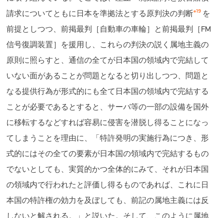
※19
請求についてともに日本を準拠法とする原判決の判断
を
前提としつつ、前掲最判［自動車の車輪］と前掲最判［FM
信号復調装置］を援用し、これらの判決の説く属地主義の
原則に照らすと、通信の全てが日本国の領域内で完結して
いない面があることが問題となると切り出しつつ、問題と
なる提供行為が形式的にも全て日本国の領域内で完結する
ことが必要であるとすると、サーバ等の一部の設備を国外
に移転するなどすれば容易に侵害を潜脱し得ることになっ
てしまうことを理由に、「特許発明の実施行為につき、形
式的にはその全ての要素が日本国の領域内で完結するもの
でないとしても、実質的かつ全体的にみて、それが日本国
の領域内で行われたと評価し得るものであれば、これに日
本国の特許権の効力を及ぼしても、前記の属地主義には反
しないと解される。」と説いた。そして、このように属地