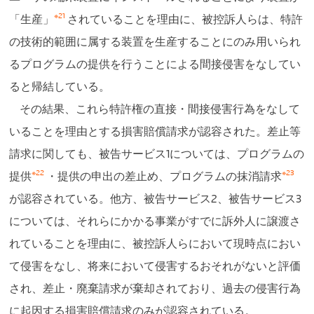
※21
「生産」
されていることを理由に、被控訴人らは、特許
の技術的範囲に属する装置を生産することにのみ用いられ
るプログラムの提供を行うことによる間接侵害をなしてい
ると帰結している。
その結果、これら特許権の直接・間接侵害行為をなして
いることを理由とする損害賠償請求が認容された。差止等
請求に関しても、被告サービス1については、プログラムの
※22
※23
提供
・提供の申出の差止め、プログラムの抹消請求
が認容されている。他方、被告サービス2、被告サービス3
については、それらにかかる事業がすでに訴外人に譲渡さ
れていることを理由に、被控訴人らにおいて現時点におい
て侵害をなし、将来において侵害するおそれがないと評価
され、差止・廃棄請求が棄却されており、過去の侵害行為
に起因する損害賠償請求のみが認容されている。