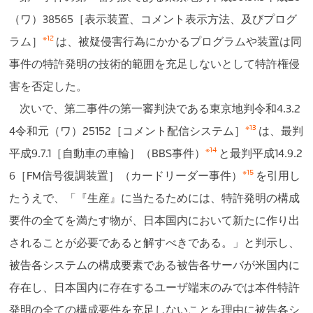
（ワ）38565［表示装置、コメント表示方法、及びプログ
※12
ラム］
は、被疑侵害行為にかかるプログラムや装置は同
事件の特許発明の技術的範囲を充足しないとして特許権侵
害を否定した。
次いで、第二事件の第一審判決である東京地判令和4.3.2
※13
4令和元（ワ）25152［コメント配信システム］
は、最判
※14
平成9.7.1［自動車の車輪］（BBS事件）
と最判平成14.9.2
※15
6［FM信号復調装置］（カードリーダー事件）
を引用し
たうえで、「『生産』に当たるためには、特許発明の構成
要件の全てを満たす物が、日本国内において新たに作り出
されることが必要であると解すべきである。」と判示し、
被告各システムの構成要素である被告各サーバが米国内に
存在し、日本国内に存在するユーザ端末のみでは本件特許
発明の全ての構成要件を充足しないことを理由に被告各シ