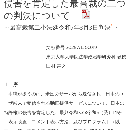
侵害を肯定した最高裁の二つ
の判決について
※1
～最高裁第二小法廷令和7年3月3日判決
～
文献番号 2025WLJCC019
東京大学大学院法学政治学研究科 教授
田村 善之
Ⅰ 序
本稿が扱うのは、米国のサーバから送信され、日本のユ
ーザ端末で受信される動画提供サービスについて、日本の
特許権の侵害を肯定した、最判令和7.3.3令和5（受）14等
［表示装置、コメント表示方法、及びプログラム］（以