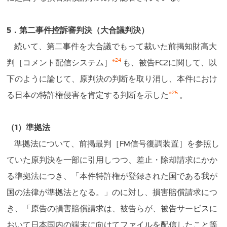
5．第二事件控訴審判決（大合議判決）
続いて、第二事件を大合議でもって裁いた前掲知財高大
※24
判［コメント配信システム］
も、被告FC2に関して、以
下のように論じて、原判決の判断を取り消し、本件におけ
※25
る日本の特許権侵害を肯定する判断を示した
。
（1）準拠法
準拠法について、前掲最判［FM信号復調装置］を参照し
ていた原判決を一部に引用しつつ、差止・除却請求にかか
る準拠法につき、「本件特許権が登録された国である我が
国の法律が準拠法となる。」のに対し、損害賠償請求につ
き、「原告の損害賠償請求は、被告らが、被告サービスに
おいて日本国内の端末に向けてファイルを配信したこと等