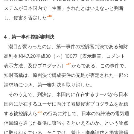
ステムが日本国内で「生産」されたとはいえないと判断
※16
し、侵害を否定した
。
4．第一事件控訴審判決
潮目が変わったのは、第一事件の控訴審判決である知財
高判令和4.7.20平成30（ネ）10077［表示装置、コメント
※17
表示方法、及びプログラム］
からである。この事件で、
知財高裁は、原判決で構成要件の充足が否定された一部の
請求項につき、第一審判決を取り消した。
そのうえで、判決は、米国内に存在するサーバから日本
国内に所在するユーザに向けて被疑侵害プログラムを配信
※18
する被控訴人ら
の行為に対して、日本の特許法の電気通
信回線を通じた提供に該当するといえるのか、という論点
に取り組んでいる。そこでは、差止・廃棄請求と損害賠償