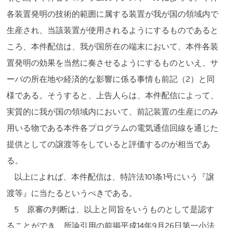
各装置発明の技術的範囲に属する装置が我が国の領域内で
生産され、当該装置が使用されるようにするものであると
ころ、本件配信は、我が国所在の端末において、本件各装
置発明の効果を当然に奏させるようにするものといえ、サ
ーバの所在地や経済的な影響に係る事情も前記（2）と同
様である。そうすると、上告人らは、本件配信によって、
実質的に我が国の領域内において、前記装置の生産にのみ
用いる物である本件各プログラムの電気通信回線を通じた
提供としての譲渡等をしていると評価するのが相当であ
る。
以上によれば、本件配信は、特許法101条1号にいう『譲
渡等』に当たるというべきである。
5 原審の判断は、以上と同旨をいうものとして是認す
ることができ、所論引用の前掲平成14年9月26日第一小法