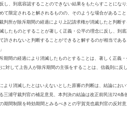
反し、到底容認することのできない結果をもたらすことになり
めて限定されると解されるものの、そのような場合があること
裁判所が除斥期間の経過により上記請求権が消滅したと判断す
滅したものとすることが著しく正義・公平の理念に反し、到底
て許されないと判断することができると解するのが相当である
」
斥期間の経過により消滅したものとすることは、著しく正義・
使に対して上告人が除斥期間の主張をすることは、信義則に反
により消滅したとはいえないとした原審の判断は、結論におい
三浦守裁判官の補足意見、本判決の結論は改正前民法724条
の期間制限を時効期間とみるべきとの宇賀克也裁判官の反対意