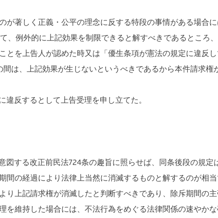
のが著しく正義・公平の理念に反する特段の事情がある場合に
て、例外的に上記効果を制限できると解すべきであるところ、
ことを上告人が認めた時又は「優生条項が憲法の規定に違反し
の間は、上記効果が生じないというべきであるから本件請求権
に違反するとして上告受理を申し立てた。
図する改正前民法724条の趣旨に照らせば、同条後段の規定
期間の経過により法律上当然に消滅するものと解するのが相当
より上記請求権が消滅したと判断すべきであり、除斥期間の主
理を維持した場合には、不法行為をめぐる法律関係の速やかな