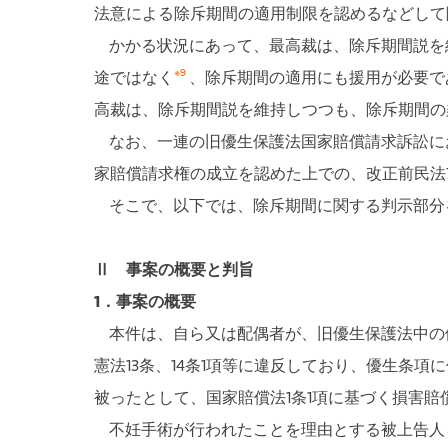
法意による除斥期間の適用制限を認めるなどして
かかる状況にあって、最高裁は、除斥期間説を維
※9
途ではなく
、除斥期間の適用にも援用が必要で
高裁は、除斥期間説を維持しつつも、除斥期間の
なお、一連の旧優生保護法国家賠償請求訴訟に
家賠償請求権の成立を認めた上での、改正前民法7
そこで、以下では、除斥期間に関する判示部分
Ⅱ 事案の概要と判旨
1．事案の概要
本件は、自ら又は配偶者が、旧優生保護法中の優
憲法13条、14条1項等に違反しており、優生条
被ったとして、国家賠償法1条1項に基づく損害賠
不妊手術が行われたことを理由とする被上告人ら