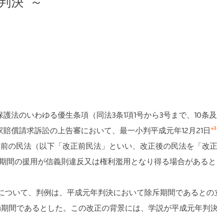
日判決
～
法のいわゆる優生条項（同法3条1項1号から3号まで、10条及び
※3
賠償請求訴訟の上告審において、最一小判平成元年12月21日
正前の民法（以下「改正前民法」といい、改正後の民法を「改正
期間の援用が信義則違反又は権利濫用となり得る場合があると
質について、判例は、平成元年判決において除斥期間であるとの
効期間であるとした。この改正の背景には、学説が平成元年判