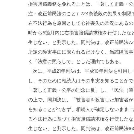
損害賠償義務を免れることは、「著しく正義・公
注：改正前民法のこと）724条後段の効果を制
右不法行為を原因として心神喪失の常況にあるの
時から6箇月内に右損害賠償請求権を行使したなど
生じない」と判示した。同判決は、改正前民法72
所定の障害事由に限られるだけなく、当該障害事
く「法意に照らして」とした理由でもある。
次に、平成21年判決は、平成10年判決を引用
し、そのために相続人はその事実を知ることがで
「著しく正義・公平の理念に反」し、「民法（筆
の上で、同判決は、「被害者を殺害した加害者が
を知ることができず、相続人が確定しないまま上
る不法行為に基づく損害賠償請求権を行使したなど
生じない」と判示した。同判決は、改正前民法1