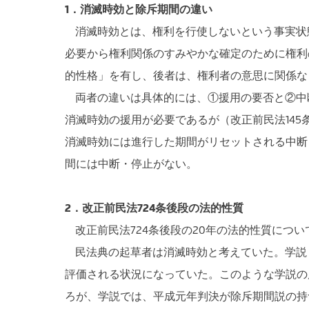
1．消滅時効と除斥期間の違い
消滅時効とは、権利を行使しないという事実状
必要から権利関係のすみやかな確定のために権利
的性格」を有し、後者は、権利者の意思に関係な
両者の違いは具体的には、①援用の要否と②中
消滅時効の援用が必要であるが（改正前民法145
消滅時効には進行した期間がリセットされる中断（
間には中断・停止がない。
2．改正前民法724条後段の法的性質
改正前民法724条後段の20年の法的性質につ
民法典の起草者は消滅時効と考えていた。学説
評価される状況になっていた。このような学説の
ろが、学説では、平成元年判決が除斥期間説の持