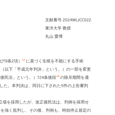
文献番号 2024WLJCC022
東洋大学 教授
丸山 愛博
※2
13条2項）
に基づく生殖を不能にする手術
（以下「平成元年判決」という。）の一部を変更
※5
後民法」という。）724条後段
の除斥期間を適
した。本判決は、同日に下された5件の上告審判
立場を採用したが、改正後民法は、判例を採用せ
決を強く批判し、その後、判例も、時効停止規定の