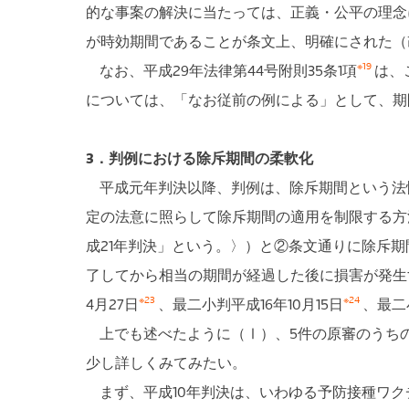
的な事案の解決に当たっては、正義・公平の理念
が時効期間であることが条文上、明確にされた（改
※19
なお、平成29年法律第44号附則35条1項
は、
については、「なお従前の例による」として、期
3．判例における除斥期間の柔軟化
平成元年判決以降、判例は、除斥期間という法
定の法意に照らして除斥期間の適用を制限する方法
成21年判決」という。〉）と②条文通りに除斥
了してから相当の期間が経過した後に損害が発生
※23
※24
4月27日
、最二小判平成16年10月15日
、最二
上でも述べたように（Ⅰ）、5件の原審のうちの
少し詳しくみてみたい。
まず、平成10年判決は、いわゆる予防接種ワク