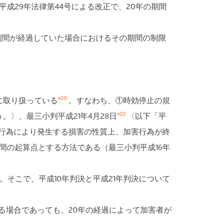
成29年法律第44号による改正で、20年の期間
期間が経過していた場合におけるその期間の制限
※20
に取り扱っている
。すなわち、①時効停止の規
※22
。〉、最三小判平成21年4月28日
〈以下「平
法行為により発生する損害の性質上、加害行為が終
間の起算点とする方法である（最三小判平成16年
そこで、平成10年判決と平成21年判決について
る場合であっても、20年の経過によって加害者が