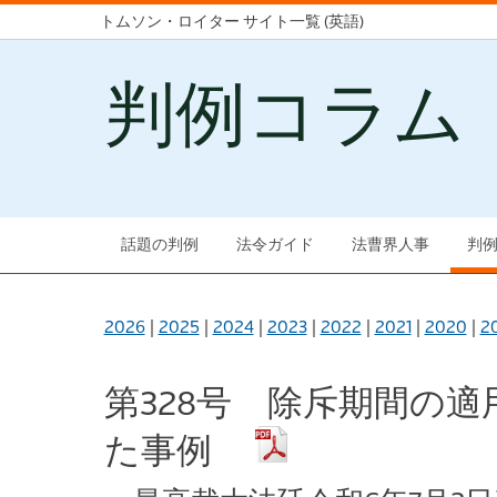
トムソン・ロイター サイト一覧 (英語)
判例コラム
話題の判例
法令ガイド
法曹界人事
判
2026
|
2025
|
2024
|
2023
|
2022
|
2021
|
2020
|
2
第328号 除斥期間の
た事例