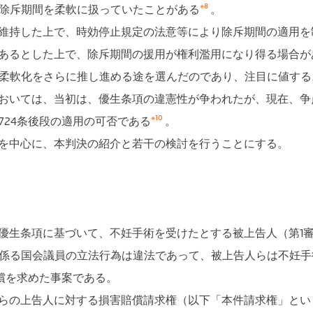
※8
除斥期間を柔軟に扱っていたことがある
。
持した上で、時効停止規定の法意等により除斥期間の適用を制
あるとした上で、除斥期間の援用が権利濫用になり得る場合が
柔軟化をさらに推し進める途を選んだのであり、注目に値する
おいては、当初は、優生条項の違憲性が争われたが、現在、争
※10
24条後段の適用の可否である
。
を中心に、本判決の紹介と若干の検討を行うことにする。
生条項に基づいて、不妊手術を受けたとする被上告人（第1
項に係る国会議員の立法行為は違法であって、被上告人らは不妊
償を求めた事案である。
の上告人に対する損害賠償請求権（以下「本件請求権」という