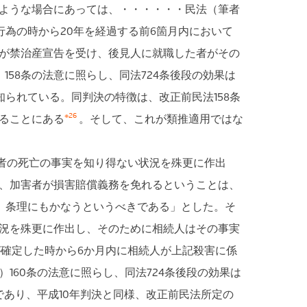
ような場合にあっては、・・・・・・民法（筆者
為の時から20年を経過する前6箇月内において
が禁治産宣告を受け、後見人に就職した者がその
58条の法意に照らし、同法724条後段の効果は
られている。同判決の特徴は、改正前民法158条
※26
ることにある
。そして、これが類推適用ではな
者の死亡の事実を知り得ない状況を殊更に作出
、加害者が損害賠償義務を免れるということは、
、条理にもかなうというべきである」とした。そ
況を殊更に作出し、そのために相続人はその事実
確定した時から6か月内に相続人が上記殺害に係
60条の法意に照らし、同法724条後段の効果は
であり、平成10年判決と同様、改正前民法所定の