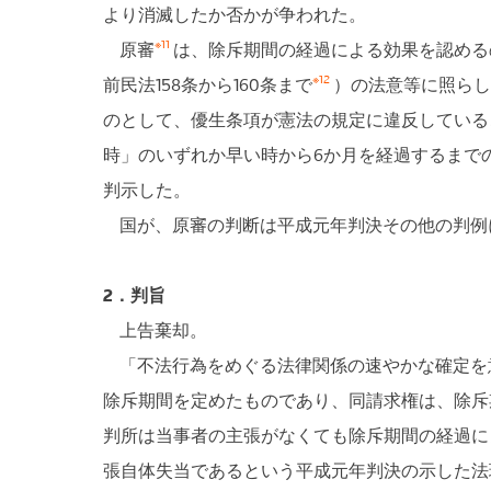
より消滅したか否かが争われた。
※11
原審
は、除斥期間の経過による効果を認める
※12
前民法158条から160条まで
）の法意等に照らし
のとして、優生条項が憲法の規定に違反している
時」のいずれか早い時から6か月を経過するまで
判示した。
国が、原審の判断は平成元年判決その他の判例
2．判旨
上告棄却。
「不法行為をめぐる法律関係の速やかな確定を意
除斥期間を定めたものであり、同請求権は、除斥
判所は当事者の主張がなくても除斥期間の経過に
張自体失当であるという平成元年判決の示した法