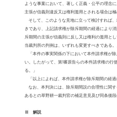
ような事案において、著しく正義・公平の理念に
主張が信義則違反又は権利濫用とされる場合は極
そして、このような見地に立って検討すれば、
きであり、上記請求権が除斥期間の経過により消
斥期間の主張が信義則に反し又は権利の濫用とし
当裁判所の判例は、いずれも変更すべきである。
「本件の事実関係の下において本件請求権が除
い。したがって、第1審原告らの本件請求権の行
る。」
「以上によれば、本件請求権が除斥期間の経過
なお、本判決には、除斥期間説の合理性に関する
あるとの草野耕一裁判官の補足意見及び同条後段
Ⅲ 解説