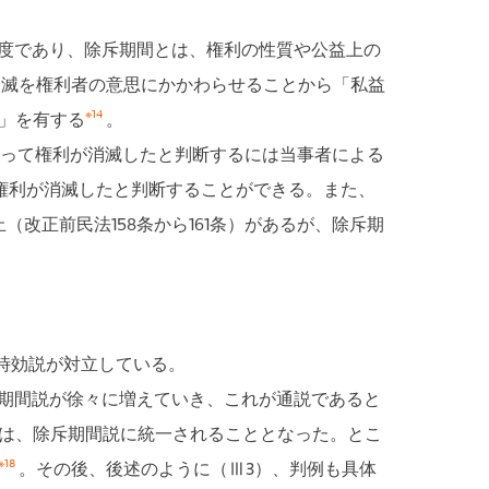
度であり、除斥期間とは、権利の性質や公益上の
消滅を権利者の意思にかかわらせることから「私益
※14
」を有する
。
って権利が消滅したと判断するには当事者による
権利が消滅したと判断することができる。また、
改正前民法158条から161条）があるが、除斥期
時効説が対立している。
期間説が徐々に増えていき、これが通説であると
は、除斥期間説に統一されることとなった。とこ
※18
。その後、後述のように（Ⅲ3）、判例も具体