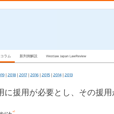
例コラム
新判例解説
Westlaw Japan LawReview
019
|
2018
|
2017
|
2016
|
2015
|
2014
|
2013
適用に援用が必要とし、その援
※1