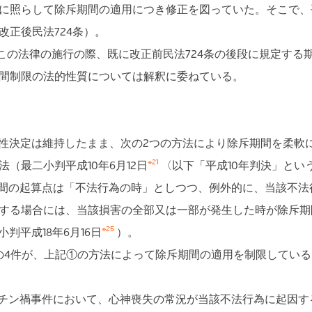
に照らして除斥期間の適用につき修正を図っていた。そこで、平
正後民法724条）。
この法律の施行の際、既に改正前民法724条の後段に規定する
間制限の法的性質については解釈に委ねている。
性決定は維持したまま、次の2つの方法により除斥期間を柔軟
※21
（最二小判平成10年6月12日
〈以下「平成10年判決」という
期間の起算点は「不法行為の時」としつつ、例外的に、当該不
する場合には、当該損害の全部又は一部が発生した時が除斥期
※25
小判平成18年6月16日
）。
4件が、上記①の方法によって除斥期間の適用を制限している。
チン禍事件において、心神喪失の常況が当該不法行為に起因す