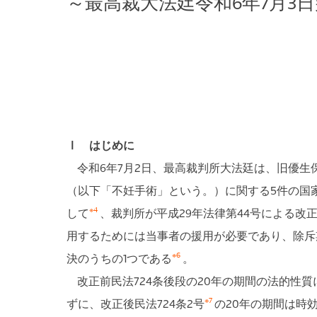
～最高裁大法廷令和6年7月3
Ⅰ はじめに
令和6年7月2日、最高裁判所大法廷は、旧優生保護
（以下「不妊手術」という。）に関する5件の国家
※4
して
、裁判所が平成29年法律第44号による改
用するためには当事者の援用が必要であり、除斥
※6
決のうちの1つである
。
改正前民法724条後段の20年の期間の法的性
※7
ずに、改正後民法724条2号
の20年の期間は時