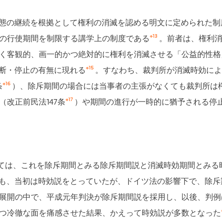
態の継続を根拠として権利の消滅を認める明文に定められた制
※13
の行使期間を制限する講学上の制度である
。前者は、権利
く客観的、画一的かつ絶対的に権利を消滅させる「公益的性格
※15
断・停止の有無に現れる
。すなわち、裁判所が消滅時効によ
※16
条
）、除斥期間の場合には当事者の主張がなくても裁判所は
※17
改正前民法147条
）や期間の進行が一時的に猶予される停止（
いては、これを除斥期間とみる除斥期間説と消滅時効期間とみる
も、当初は時効説をとっていたが、ドイツ法の影響下で、除斥
展開の中で、平成元年判決が除斥期間説を採用し、以後、判例
つ冷徹な面を痛感させた結果、かえって時効説が多数となった