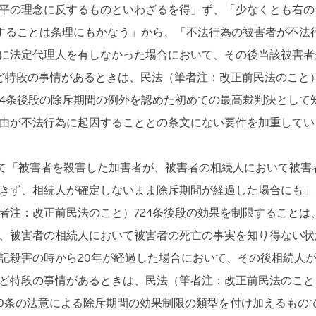
平の理念に反するものといわざるを得」ず、「少なくとも右の
限することは条理にもかなう」から、「不法行為の被害者が不法行
に法定代理人を有しなかった場合において、その後当該被害者
特段の事情があるときは、民法（筆者注：改正前民法のこと）1
4条後段の除斥期間の例外を認めた初めての最高裁判決として知
由が不法行為に起因することとの条文にない要件を加重してい
して「被害者を殺害した加害者が、被害者の相続人において被害
きず、相続人が確定しないまま除斥期間が経過した場合にも」
者注：改正前民法のこと）724条後段の効果を制限することは
、被害者の相続人において被害者の死亡の事実を知り得ない状
記殺害の時から20年が経過した場合において、その後相続人が
特段の事情があるときは、民法（筆者注：改正前民法のこと）1
60条の法意による除斥期間の効果制限の類型を付け加えるもの