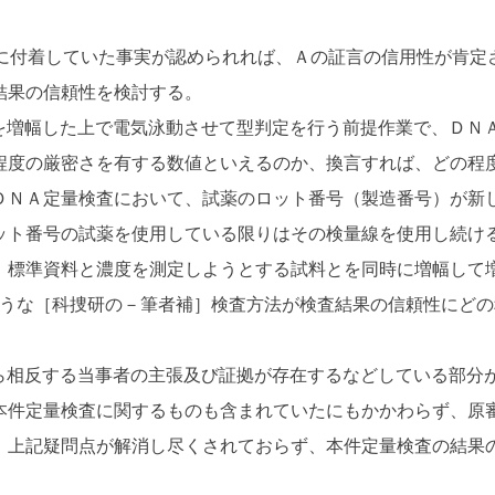
付着していた事実が認められれば、Ａの証言の信用性が肯定さ
結果の信頼性を検討する。
増幅した上で電気泳動させて型判定を行う前提作業で、ＤＮ
程度の厳密さを有する数値といえるのか、換言すれば、どの程
ＤＮＡ定量検査において、試薬のロット番号（製造番号）が新
ット番号の試薬を使用している限りはその検量線を使用し続け
、標準資料と濃度を測定しようとする試料とを同時に増幅して
のような［科捜研の－筆者補］検査方法が検査結果の信頼性にど
相反する当事者の主張及び証拠が存在するなどしている部分
本件定量検査に関するものも含まれていたにもかかわらず、原
、上記疑問点が解消し尽くされておらず、本件定量検査の結果