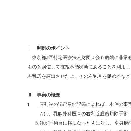
Ⅰ 判例のポイント
東京都Z区特定医療法人財団ａ会ｂ病院に非常勤
ものと誤信して抗拒不能状態にあることを利用し
左乳房を露出させた上、その左乳首を舐めるなど
Ⅱ 事実の概要
1
原判決の認定及び記録によれば、本件の事実
Ａは、乳腺外科医Ｘの右乳腺腫瘍切除手術（
医師が手術台に横になったＡに対し、全身麻