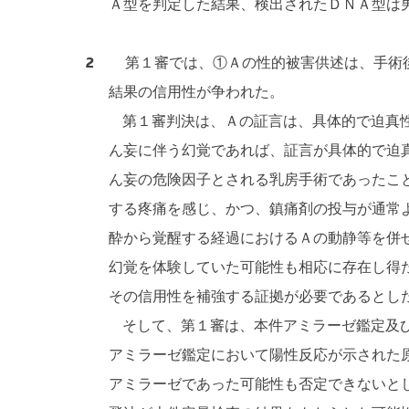
Ａ型を判定した結果、検出されたＤＮＡ型は
2
第１審では、①Ａの性的被害供述は、手術後
結果の信用性が争われた。
第１審判決は、Ａの証言は、具体的で迫真性
ん妄に伴う幻覚であれば、証言が具体的で迫
ん妄の危険因子とされる乳房手術であったこ
する疼痛を感じ、かつ、鎮痛剤の投与が通常
酔から覚醒する経過におけるＡの動静等を併
幻覚を体験していた可能性も相応に存在し得
その信用性を補強する証拠が必要であるとし
そして、第１審は、本件アミラーゼ鑑定及び
アミラーゼ鑑定において陽性反応が示された
アミラーゼであった可能性も否定できないと