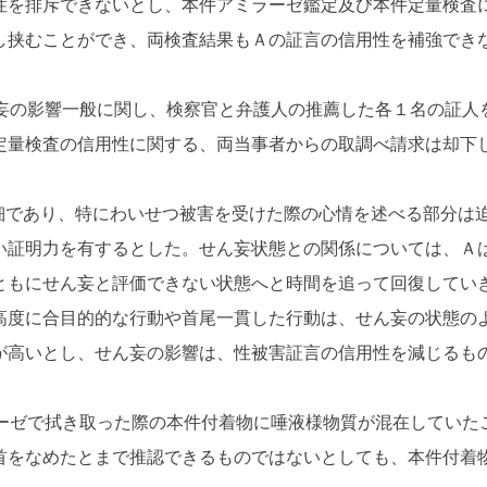
性を排斥できないとし、本件アミラーゼ鑑定及び本件定量検査
し挟むことができ、両検査結果もＡの証言の信用性を補強でき
の影響一般に関し、検察官と弁護人の推薦した各１名の証人を
定量検査の信用性に関する、両当事者からの取調べ請求は却下
詳細であり、特にわいせつ被害を受けた際の心情を述べる部分は
い証明力を有するとした。せん妄状態との関係については、Ａ
ともにせん妄と評価できない状態へと時間を追って回復してい
高度に合目的的な行動や首尾一貫した行動は、せん妄の状態の
が高いとし、せん妄の影響は、性被害証言の信用性を減じるも
ガーゼで拭き取った際の本件付着物に唾液様物質が混在していた
首をなめたとまで推認できるものではないとしても、本件付着