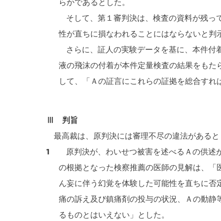
らかであるとした。
そして、第１審判決は、検査の資料が残って
性が直ちに損なわれることにはならないと判
さらに、証人の実験データを基に、本件付着
液の飛沫の付着が本件定量検査の結果をもた
して、「Ａの証言にこれらの証拠を総合すれ
Ⅲ 判旨
最高裁は、原判決には審理不尽の違法があると
1
原判決が、わいせつ被害を述べるＡの供述が、
の根拠となった検察推薦の医師の見解は、「
ん妄に伴う幻覚を体験した可能性を直ちに否
痛の訴え及び鎮痛剤の投与の状況、Ａの動静
るものとはいえない」とした。