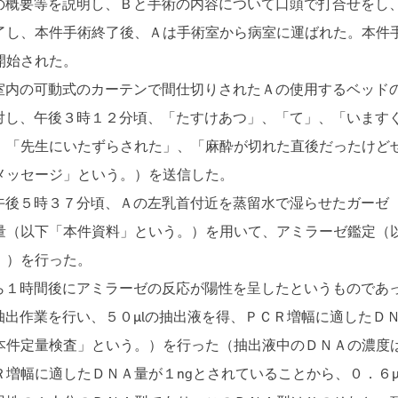
概要等を説明し、Ｂと手術の内容について口頭で打合せをし
了し、本件手術終了後、Ａは手術室から病室に運ばれた。本件
開始された。
内の可動式のカーテンで間仕切りされたＡの使用するベッド
し、午後３時１２分頃、「たすけあつ」、「て」、「います
、「先生にいたずらされた」、「麻酔が切れた直後だったけど
メッセージ」という。）を送信した。
後５時３７分頃、Ａの左乳首付近を蒸留水で湿らせたガーゼ
量（以下「本件資料」という。）を用いて、アミラーゼ鑑定（
。）を行った。
１時間後にアミラーゼの反応が陽性を呈したというものであ
出作業を行い、５０μlの抽出液を得、ＰＣＲ増幅に適したＤ
件定量検査」という。）を行った（抽出液中のＤＮＡの濃度は
増幅に適したＤＮＡ量が１ngとされていることから、０．６