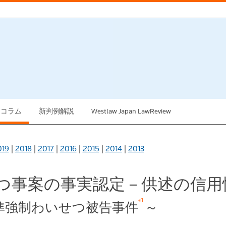
例コラム
新判例解説
Westlaw Japan LawReview
019
|
2018
|
2017
|
2016
|
2015
|
2014
|
2013
せつ事案の事実認定－供述の信
※1
－準強制わいせつ被告事件
～