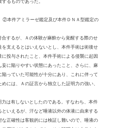
致するものであった。
②本件アミラーゼ鑑定及び本件ＤＮＡ型鑑定の
符合するが、Ａの体験が麻酔から覚醒する際のせ
性を支えるとはいえないとし、本件手術は術後せ
量に投与されたこと、本件手術による侵襲に起因
ん妄に陥りやすい状態にあったこと、さらに、麻
に陥っていた可能性が十分にあり、これに伴って
ためには、Ａの証言から独立した証明力の強い、
明力は有しないとしたのである。すなわち、本件
るといえるが、汗など唾液以外の体液に由来する
密な正確性は客観的には検証し難いので、唾液の