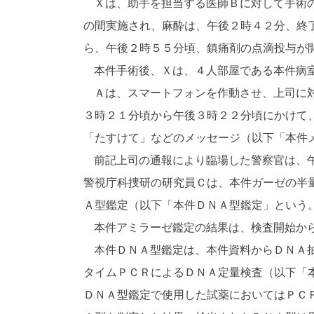
Ｘは、助手を担当する医師Ｂに対して手術の
の間実施され、麻酔は、午後２時４２分、終
ら、午後２時５５分頃、鎮痛剤の点滴投与が
本件手術後、Ｘは、４人部屋である本件病室
Ａは、スマートフォンを作動させ、上司に対
３時２１分頃から午後３時２２分頃にかけて
「たすけて」などのメッセージ（以下「本件
前記上司の通報により臨場した警察官は、午
警視庁科捜研の研究員Ｃは、本件ガーゼの半
Ａ型鑑定（以下「本件ＤＮＡ型鑑定」という
本件アミラーゼ鑑定の結果は、検査開始から
本件ＤＮＡ型鑑定は、本件資料からＤＮＡ抽
タイムＰＣＲによるＤＮＡ定量検査（以下「本
ＤＮＡ型鑑定で使用した試薬においてはＰＣＲ