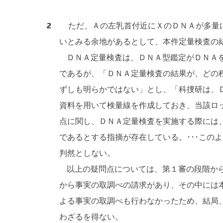
2
ただ、Ａの左乳首付近にＸのＤＮＡが多量に
いとみる余地があるとして、本件定量検査の
ＤＮＡ定量検査は、ＤＮＡ型鑑定がＤＮＡを
であるが、「ＤＮＡ定量検査の結果が、どの
ずしも明らかではない」とし、「科捜研は、
資料を用いて検量線を作成しておき、当該ロ
点に関し、ＤＮＡ定量検査を実施する際には
であるとする指摘が存在している。･･･こ
判然としない。
以上の疑問点については、第１審の段階から
から事実の取調べの請求があり、その中には
よる事実の取調べも行わなかったため、結局
わざるを得ない。