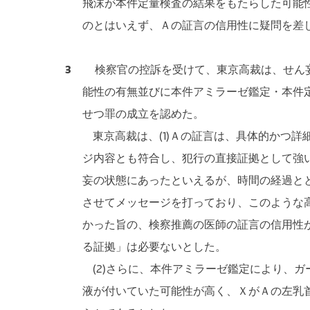
飛沫が本件定量検査の結果をもたらした可能
のとはいえず、Ａの証言の信用性に疑問を差
3
検察官の控訴を受けて、東京高裁は、せん妄
能性の有無並びに本件アミラーゼ鑑定・本件
せつ罪の成立を認めた。
東京高裁は、(1)Ａの証言は、具体的かつ
ジ内容とも符合し、犯行の直接証拠として強
妄の状態にあったといえるが、時間の経過と
させてメッセージを打っており、このような
かった旨の、検察推薦の医師の証言の信用性
る証拠」は必要ないとした。
(2)さらに、本件アミラーゼ鑑定により、
液が付いていた可能性が高く、ＸがＡの左乳