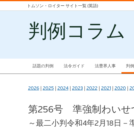
トムソン・ロイター サイト一覧 (英語)
判例コラム
話題の判例
法令ガイド
法曹界人事
判
2026
|
2025
|
2024
|
2023
|
2022
|
2021
|
2020
|
2
第256号 準強制わい
～最二小判令和4年2月18日