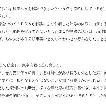
おらず検査結果を検証できないという点を問題にしているが
示した。
物中のＸのＤＮＡが触診により付着した汗等の体液に由来す
らした可能性を排斥できないとした第１審判決の説示は、論理
ば、被告人が本件公訴事実のとおりのわいせつ行為をしたこと
して破棄し、東京高裁に差し戻した。
せん妄に伴う幻覚による可能性があり得るものとした第１審
医学的に一般的なものではないことが相当程度うかがわれる」
定した原判決の判断は、様々な専門家の証言に基づき、本件手
等を総合的に評価し、そのような可能性があり得るものとした