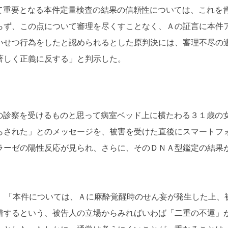
重要となる本件定量検査の結果の信頼性については、これを
らず、この点について審理を尽くすことなく、Ａの証言に本件
いせつ行為をしたと認められるとした原判決には、審理不尽の
著しく正義に反する」と判示した。
察を受けるものと思って病室ベッド上に横たわる３１歳の女
らされた」とのメッセージを、被害を受けた直後にスマートフ
ラーゼの陽性反応が見られ、さらに、そのＤＮＡ型鑑定の結果
「本件については、Ａに麻酔覚醒時のせん妄が発生した上、被
着するという、被告人の立場からみればいわば「二重の不運」