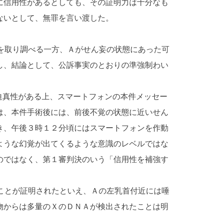
に信用性があるとしても、その証明力は十分なも
ないとして、無罪を言い渡した。
取り調べる一方、Ａがせん妄の状態にあった可
し、結論として、公訴事実のとおりの準強制わい
迫真性がある上、スマートフォンの本件メッセー
は、本件手術後には、前後不覚の状態に近いせん
き、午後３時１２分頃にはスマートフォンを作動
ような幻覚が出てくるような意識のレベルではな
のではなく、第１審判決のいう「信用性を補強す
ことが証明されたといえ、Ａの左乳首付近には唾
物からは多量のＸのＤＮＡが検出されたことは明