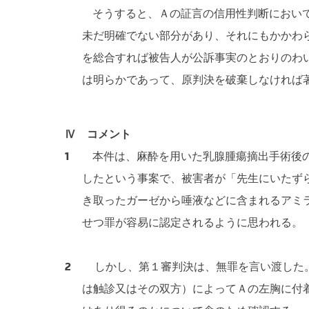
そうすると、Ａの証言の信用性判断において
未だ明確でない部分があり、それにもかかわ
を総合すれば被告人が公訴事実のとおりのわ
は明らかであって、原判決を破棄しなければ
Ⅳ コメント
1
本件は、麻酔を用いた乳腺腫瘍摘出手術後の診
したという事案で、被害者が「先生にいたず
き取ったガーゼから唾液などに含まれるアミ
せつ罪が容易に認定されるように思われる。
2
しかし、第１審判決は、無罪を言い渡した。
は触診又はその双方）によってＡの左胸に付