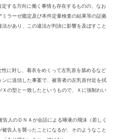
肯定する方向に働く事情も存在するものの、なお
アミラーゼ鑑定及び本件定量検査の結果等の証拠
違法があり、この違法が判決に影響を及ぼすこと
性に対し、着衣をめくって左乳首を舐めるなど
ォンに送信した事案で、被害者の左乳首付近を拭
がＸの型と一致したというもので、Ｘに強制わい
告人のＤＮＡが会話による唾液の飛沫（若しく
が被告人を襲ったことになるが、そのようなこと