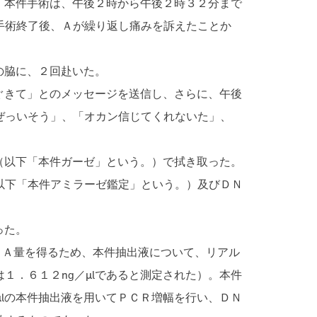
、本件手術は、午後２時から午後２時３２分まで
手術終了後、Ａが繰り返し痛みを訴えたことか
の脇に、２回赴いた。
ぐきて」とのメッセージを送信し、さらに、午後
ぜっいそう」、「オカン信じてくれないた」、
（以下「本件ガーゼ」という。）で拭き取った。
以下「本件アミラーゼ鑑定」という。）及びＤＮ
った。
ＮＡ量を得るため、本件抽出液について、リアル
１．６１２ng／μlであると測定された）。本件
μlの本件抽出液を用いてＰＣＲ増幅を行い、ＤＮ