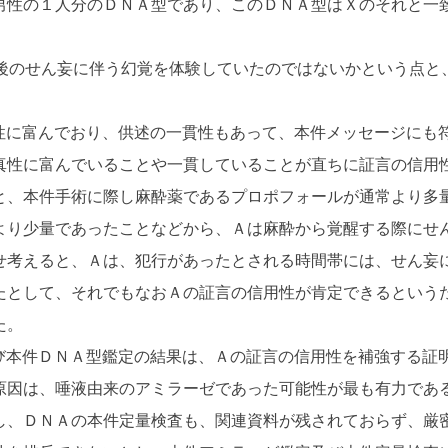
男性の１人分のＤＮＡ型であり、このＤＮＡ型はＸのそれと一
のせん妄に伴う幻覚を体験していたのではないかという点と、
に富んでおり、供述の一貫性もあって、本件メッセージにも
真性に富んでいることや一貫していることが直ちに証言の信用
と、本件手術に際し麻酔薬であるプロポフォールが通常より多
より少量であったことなどから、Ａは麻酔から覚醒する際にせ
せ考えると、Ａは、犯行があったとされる時間帯には、せん妄
たとして、それでもなおＡの証言の信用性が肯定できるという
た。
本件ＤＮＡ型鑑定の結果は、Ａの証言の信用性を補強する証
原因は、唾液由来のアミラーゼであった可能性が最も有力であ
し、ＤＮＡの本件定量検査も、関連資料が残されておらず、厳