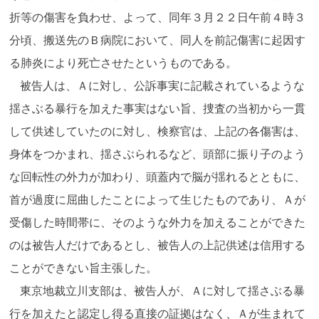
折等の傷害を負わせ、よって、同年３月２２日午前４時３
分頃、搬送先のＢ病院において、同人を前記傷害に起因す
る肺炎により死亡させたというものである。
被告人は、Ａに対し、公訴事実に記載されているような
揺さぶる暴行を加えた事実はない旨、捜査の当初から一貫
して供述していたのに対し、検察官は、上記の各傷害は、
身体をつかまれ、揺さぶられるなど、頭部に振り子のよう
な回転性の外力が加わり、頭蓋内で脳が揺れるとともに、
首が過度に屈曲したことによって生じたものであり、Ａが
受傷した時間帯に、そのような外力を加えることができた
のは被告人だけであるとし、被告人の上記供述は信用する
ことができない旨主張した。
東京地裁立川支部は、被告人が、Ａに対して揺さぶる暴
行を加えたと認定し得る直接の証拠はなく、Ａが生まれて