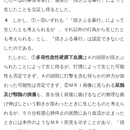
た①～⑤の事情を挙げ、傷害が「揺さぶる暴行」によって
生じたことを立証し得るとした。
４
しかし、①～⑤いずれも「『揺さぶる暴行』によって
生じたとも考えられるが 、それ以外の行為から生じたと
も考えられる」とし、『揺さぶる暴行』は認定できないと
したのである。
たしかに、①
多発性急性硬膜下血腫
はＡの頭部が揺さぶ
られたことによって生じ得るが、打撲によって生じた可能
性も否定できず、Ａの頭部に打撃を含む何らかの外力が加
わった可能性は否定できず、②ＭＲＩ画像に見られる
延髄
及び頸髄の損傷
も、首を強く前後に曲げるなどの無理な曲
げ伸ばしという動きが加わったときに生じたものと考えら
れるが、５０分程度心肺停止の状態にあり血流が止まった
ときには本件のようなＭＲＩ所見を示すことがあり、「揺