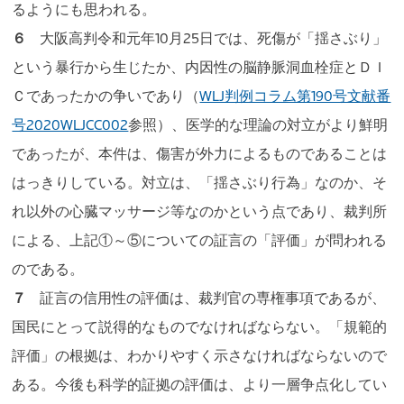
るようにも思われる。
６
大阪高判令和元年10月25日では、死傷が「揺さぶり」
という暴行から生じたか、内因性の脳静脈洞血栓症とＤＩ
Ｃであったかの争いであり（
WLJ判例コラム第190号文献番
号2020WLJCC002
参照）、医学的な理論の対立がより鮮明
であったが、本件は、傷害が外力によるものであることは
はっきりしている。対立は、「揺さぶり行為」なのか、そ
れ以外の心臓マッサージ等なのかという点であり、裁判所
による、上記①～⑤についての証言の「評価」が問われる
のである。
７
証言の信用性の評価は、裁判官の専権事項であるが、
国民にとって説得的なものでなければならない。「規範的
評価」の根拠は、わかりやすく示さなければならないので
ある。今後も科学的証拠の評価は、より一層争点化してい