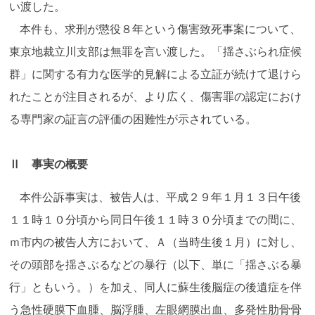
い渡した。
本件も、求刑が懲役８年という傷害致死事案について、
東京地裁立川支部は無罪を言い渡した。「揺さぶられ症候
群」に関する有力な医学的見解による立証が続けて退けら
れたことが注目されるが、より広く、傷害罪の認定におけ
る専門家の証言の評価の困難性が示されている。
Ⅱ 事実の概要
本件公訴事実は、被告人は、平成２９年１月１３日午後
１１時１０分頃から同日午後１１時３０分頃までの間に、
ｍ市内の被告人方において、Ａ（当時生後１月）に対し、
その頭部を揺さぶるなどの暴行（以下、単に「揺さぶる暴
行」ともいう。）を加え、同人に蘇生後脳症の後遺症を伴
う急性硬膜下血腫、脳浮腫、左眼網膜出血、多発性肋骨骨