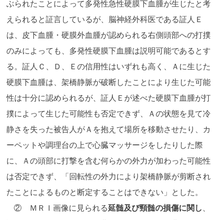
ぶられたことによって多発性急性硬膜下血腫が生じたと考
えられると証言しているが、脳神経外科医である証人Ｅ
は、皮下血腫・硬膜外血腫が認められる右側頭部への打撲
のみによっても、多発性硬膜下血腫は説明可能であるとす
る。証人Ｃ、Ｄ、Ｅの信用性はいずれも高く、Ａに生じた
硬膜下血腫は、架橋静脈が破断したことにより生じた可能
性は十分に認められるが、証人Ｅが述べた硬膜下血腫が打
撲によって生じた可能性も否定できず、Ａの状態を見て冷
静さを失った被告人がＡを抱えて場所を移動させたり、カ
ーペットや調理台の上で心臓マッサージをしたりした際
に、Ａの頭部に打撃を含む何らかの外力が加わった可能性
は否定できず、「回転性の外力により架橋静脈が剪断され
たことによるものと断定することはできない」とした。
② ＭＲＩ画像に見られる
延髄及び頸髄の損傷に関し
、