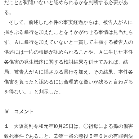
だことが間違いないと認められるかを判断する必要があ
る。
そして、前述した本件の事実経過からは、被告人がＡに
揺さぶる暴行を加えたことをうかがわせる事情は見当たら
ず、Ａに暴行を加えていないと一貫して主張する被告人の
供述には一応の根拠が認められることや、Ａに生じた本件
各傷害の発生機序に関する検討結果を併せてみれば、結
局、被告人がＡに揺さぶる暴行を加え、その結果、本件各
傷害を負ったと認めるには合理的な疑いが残ると言わざる
を得ない。」と判示した。
Ⅳ コメント
１
大阪高判令和元年10月25日は、①祖母による孫の傷害
致死事件であること、②第一審の懲役５年６月の有罪判決