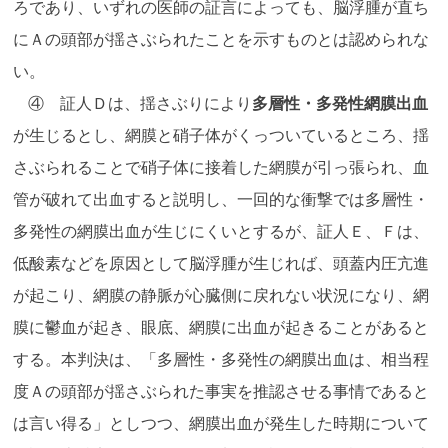
ろであり、いずれの医師の証言によっても、脳浮腫が直ち
にＡの頭部が揺さぶられたことを示すものとは認められな
い。
④ 証人Ｄは、揺さぶりにより
多層性・多発性網膜出血
が生じるとし、網膜と硝子体がくっついているところ、揺
さぶられることで硝子体に接着した網膜が引っ張られ、血
管が破れて出血すると説明し、一回的な衝撃では多層性・
多発性の網膜出血が生じにくいとするが、証人Ｅ、Ｆは、
低酸素などを原因として脳浮腫が生じれば、頭蓋内圧亢進
が起こり、網膜の静脈が心臓側に戻れない状況になり、網
膜に鬱血が起き、眼底、網膜に出血が起きることがあると
する。本判決は、「多層性・多発性の網膜出血は、相当程
度Ａの頭部が揺さぶられた事実を推認させる事情であると
は言い得る」としつつ、網膜出血が発生した時期について