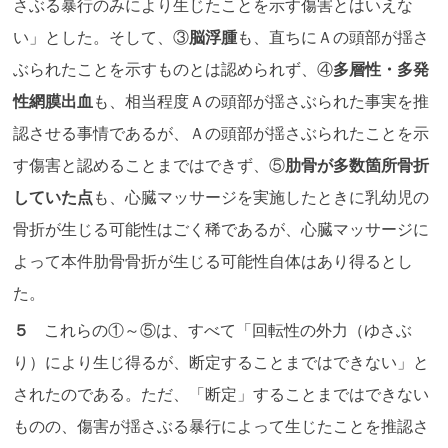
さぶる暴行のみにより生じたことを示す傷害とはいえな
い」とした。そして、③
脳浮腫
も、直ちにＡの頭部が揺さ
ぶられたことを示すものとは認められず、④
多層性・多発
性網膜出血
も、相当程度Ａの頭部が揺さぶられた事実を推
認させる事情であるが、Ａの頭部が揺さぶられたことを示
す傷害と認めることまではできず、⑤
肋骨が多数箇所骨折
していた点
も、心臓マッサージを実施したときに乳幼児の
骨折が生じる可能性はごく稀であるが、心臓マッサージに
よって本件肋骨骨折が生じる可能性自体はあり得るとし
た。
５
これらの①～⑤は、すべて「回転性の外力（ゆさぶ
り）により生じ得るが、断定することまではできない」と
されたのである。ただ、「断定」することまではできない
ものの、傷害が揺さぶる暴行によって生じたことを推認さ