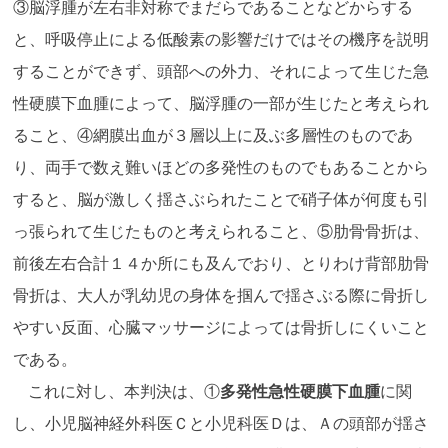
③脳浮腫が左右非対称でまだらであることなどからする
と、呼吸停止による低酸素の影響だけではその機序を説明
することができず、頭部への外力、それによって生じた急
性硬膜下血腫によって、脳浮腫の一部が生じたと考えられ
ること、④網膜出血が３層以上に及ぶ多層性のものであ
り、両手で数え難いほどの多発性のものでもあることから
すると、脳が激しく揺さぶられたことで硝子体が何度も引
っ張られて生じたものと考えられること、⑤肋骨骨折は、
前後左右合計１４か所にも及んでおり、とりわけ背部肋骨
骨折は、大人が乳幼児の身体を掴んで揺さぶる際に骨折し
やすい反面、心臓マッサージによっては骨折しにくいこと
である。
これに対し、本判決は、①
多発性急性硬膜下血腫
に関
し、小児脳神経外科医Ｃと小児科医Ｄは、Ａの頭部が揺さ