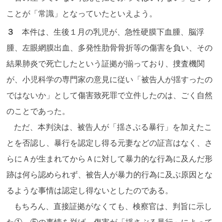
ことが「常識」となっていたといえよう。
３
本件は、生後１月の乳児が、急性硬膜下血腫、脳浮
腫、左眼網膜出血、多発性肋骨骨折等の傷害を負い、その
結果肺炎で死亡したという証拠が揃っており、捜査機関
が、小児科学の専門家の意見に従い「被告人が揺すったの
ではないか」として傷害致死罪で立件したのは、ごく自然
のことであった。
ただ、本判決は、被告人が「揺さぶる暴行」を加えたこ
とを否認し、暴行を認定し得る元妻などの証言はなく、さ
らにＡが生まれてからＡに対して暴力的な行為に及んだ形
跡は何ら認められず、被告人が暴力的行為に及ぶ原因とな
るような事情は認定し得ないとしたのである。
もちろん、直接証拠がなくても、検察官は、判旨に示し