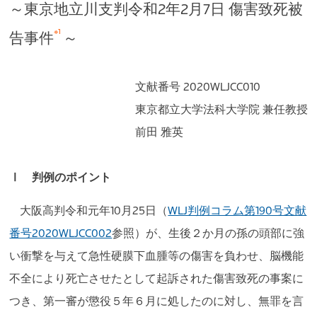
～東京地立川支判令和2年2月7日 傷害致死被
※1
告事件
～
文献番号 2020WLJCC010
東京都立大学法科大学院 兼任教授
前田 雅英
Ⅰ 判例のポイント
大阪高判令和元年10月25日（
WLJ判例コラム第190号文献
番号2020WLJCC002
参照）が、生後２か月の孫の頭部に強
い衝撃を与えて急性硬膜下血腫等の傷害を負わせ、脳機能
不全により死亡させたとして起訴された傷害致死の事案に
つき、第一審が懲役５年６月に処したのに対し、無罪を言