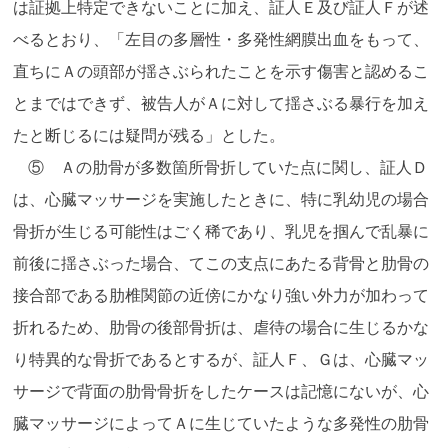
は証拠上特定できないことに加え、証人Ｅ及び証人Ｆが述
べるとおり、「左目の多層性・多発性網膜出血をもって、
直ちにＡの頭部が揺さぶられたことを示す傷害と認めるこ
とまではできず、被告人がＡに対して揺さぶる暴行を加え
たと断じるには疑問が残る」とした。
⑤ Ａの肋骨が多数箇所骨折していた点に関し、証人Ｄ
は、心臓マッサージを実施したときに、特に乳幼児の場合
骨折が生じる可能性はごく稀であり、乳児を掴んで乱暴に
前後に揺さぶった場合、てこの支点にあたる背骨と肋骨の
接合部である肋椎関節の近傍にかなり強い外力が加わって
折れるため、肋骨の後部骨折は、虐待の場合に生じるかな
り特異的な骨折であるとするが、証人Ｆ、Ｇは、心臓マッ
サージで背面の肋骨骨折をしたケースは記憶にないが、心
臓マッサージによってＡに生じていたような多発性の肋骨