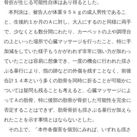
骨折が生じる可能性自体はあり得るとした。
本判決は、被告人が体重９５ｋｇの成人男性であるこ
と、生後約１か月のＡに対し、大人にするのと同様に両手
で、少なくとも数分間にわたり、カーペットの上や調理台
の上といった場所で心臓マッサージを行ったこと、特に手
加減をしていた様子もうかがわれず非常に強い力が加わっ
ていたことは容易に想像でき、一度の機会に行われた揺さ
ぶる暴行により、指の跡などの外傷を残すことなく、前後
合計１４本という多くの肋骨を同時に折ることが可能かに
ついては疑問も残ることも考えると、心臓マッサージによ
ってＡの肋骨、特に後部の肋骨が骨折した可能性を完全に
否定することはできず、肋骨骨折も揺さぶる暴行が加えら
れたことを示す事情とはならないとした。
その上で、「本件各傷害を個別にみれば、いずれも揺さ