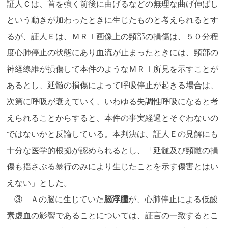
証人Ｃは、首を強く前後に曲げるなどの無理な曲げ伸ばし
という動きが加わったときに生じたものと考えられるとす
るが、証人Ｅは、ＭＲＩ画像上の頸部の損傷は、５０分程
度心肺停止の状態にあり血流が止まったときには、頸部の
神経線維が損傷して本件のようなＭＲＩ所見を示すことが
あるとし、延髄の損傷によって呼吸停止が起きる場合は、
次第に呼吸が衰えていく、いわゆる失調性呼吸になると考
えられることからすると、本件の事実経過とそぐわないの
ではないかと反論している。本判決は、証人Ｅの見解にも
十分な医学的根拠が認められるとし、「延髄及び頸髄の損
傷も揺さぶる暴行のみにより生じたことを示す傷害とはい
えない」とした。
③ Ａの脳に生じていた
脳浮腫
が、心肺停止による低酸
素虚血の影響であることについては、証言の一致するとこ