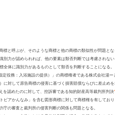
商標と呼ぶが、そのような商標と他の商標の類似性が問題とな
識別力が認められれば、他の要素は類否判断では考慮されない
標全体に識別力があるものとして類否を判断することになる。
指定役務：入浴施設の提供）」の商標権者である株式会社湯ー
）に対して原告商標の侵害に基づく損害賠償ならびに差止めを
えを認めたのに対して、控訴審である知的財産高等裁判所判決
トピアかんなみ」を含む図形商標に対して商標権を有しており
許庁の審査と裁判所の侵害判断の関係も問題となる。