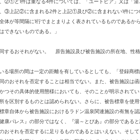
、②①と1件は重なる4件については、「ユートピア」又は「
、③上記②に含まれる2件と上記①及び②に含まれない1件に
全体が等間隔に1行でまとまりよく表されているものであるか
はできないものである。」
同するおそれがない。 原告施設及び被告施設の所在地、性格
いる場所の間は一定の距離を有しているとしても、「登録商標
同のおそれを否定することは相当でない。また、被告施設は函
かつその具体的使用態様においても、そのことが明示されてい
所を区別するものとは認められない。さらに、被告標章を使用
標章自体から被告施設におけるラドン温泉関連施設の有無を認
健康パレス』の部分ではなく、『湯～とぴあ』の部分であると
のおそれを否定するに足りるものであるとはいえない。そして