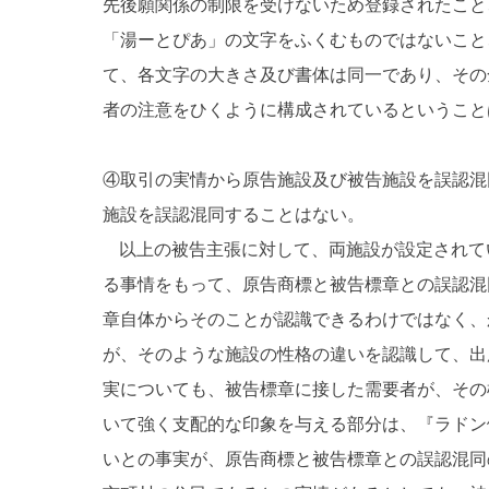
先後願関係の制限を受けないため登録されたこと
「湯ーとぴあ」の文字をふくむものではないこと
て、各文字の大きさ及び書体は同一であり、その
者の注意をひくように構成されているということ
④取引の実情から原告施設及び被告施設を誤認混
施設を誤認混同することはない。
以上の被告主張に対して、両施設が設定されて
る事情をもって、原告商標と被告標章との誤認混
章自体からそのことが認識できるわけではなく、
が、そのような施設の性格の違いを認識して、出
実についても、被告標章に接した需要者が、その
いて強く支配的な印象を与える部分は、『ラドン
いとの事実が、原告商標と被告標章との誤認混同