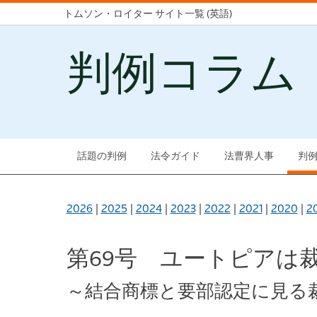
トムソン・ロイター サイト一覧 (英語)
判例コラム
話題の判例
法令ガイド
法曹界人事
判
2026
|
2025
|
2024
|
2023
|
2022
|
2021
|
2020
|
2
第69号 ユートピア
～結合商標と要部認定に見る