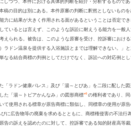
にしつつ、本件における具体的判断を紹介・分析するものであ
本稿の目的は別にある。本件原審の判断に釈然としないものを
能力に結果が大きく作用される面があるということは否定でき
しているとは言えず、このような訴訟に耐えうる能力を一般人
考えられる。被告は、このような原審を受け、控訴審における
）ラドン温泉を提供する入浴施設とまでは理解できない。」と
単なる結合商標の判例としてだけでなく、訴訟への対応例とし
た「ラドン健康パレス」及び「湯～とぴあ」を二段に配した図
※6
した「湯～トピアかんなみ」の図形商標
の権利者であり、同
いて使用される標章が原告商標に類似し、同標章の使用が原告
ならびに広告物等の廃棄を求めるとともに、商標権侵害の不法行
原告の訴えを認めたのに対して、控訴審である知的財産高等裁