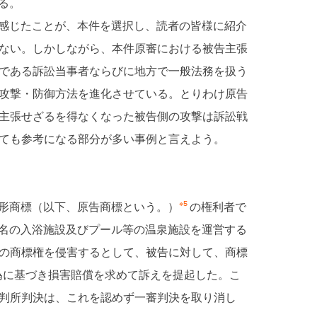
る。
感じたことが、本件を選択し、読者の皆様に紹介
ない。しかしながら、本件原審における被告主張
である訴訟当事者ならびに地方で一般法務を扱う
攻撃・防御方法を進化させている。とりわけ原告
主張せざるを得なくなった被告側の攻撃は訴訟戦
ても参考になる部分が多い事例と言えよう。
※5
形商標（以下、原告商標という。）
の権利者で
名の入浴施設及びプール等の温泉施設を運営する
の商標権を侵害するとして、被告に対して、商標
為に基づき損害賠償を求めて訴えを提起した。こ
判所判決は、これを認めず一審判決を取り消し