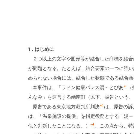
1．はじめに
２つ以上の文字や図形等が結合した商標を結合
が問題となる。たとえば、結合要素の一つに強い
められない場合には、結合した状態である結合商
※1
本事件は、「ラドン健康パレス湯～とぴあ
（
んなみ」を運営する函南町（以下、被告という。
※2
原審である東京地方裁判所判決
は、原告の訴
は、「温泉施設の提供」を指定役務とする「湯～
※4
似と判断したことになる。）
、この点から、特