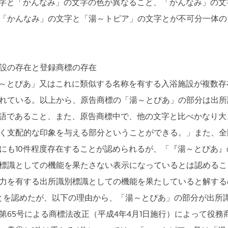
字と「かんなみ」の文字の色が異なること、「かんなみ」の文
「かんなみ」の文字と「湯～トピア」の文字とが不可分一体の
設の存在と登録商標の存在
～とぴあ」又はこれに類似する名称を有する入浴施設が複数存
れている。以上から、原告商標の「湯～とぴあ」の部分は出所
語であること、また、原告商標中で、他の文字と比べかなり大
く支配的な印象を与える部分ということができる。」また、全
にも10件程度存在することが認められるが、「『湯～とぴあ
標識としての機能を果たさない表示になっているとは認めるこ
力を有する出所識別標識としての機能を果たしていると解する
とを認めたが、以下の理由から、「湯～とぴあ」の部分が出所
第65号による商標法改正（平成4年4月1日施行）によって役