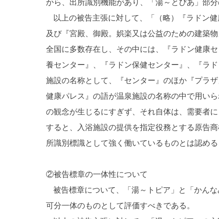
から、出所識別機能があり、「湯～とぴあ」部分
以上の被告主張に対して、「（略）『ラドン健
及び『宮殿、御殿。娯楽又は公益のための建築物
全国に多数存在し、その中には、『ラドン健康セ
養センター』、『ラドン保健センター』、『ラド
施設の名称として、『センター』のほか『プラザ
健康パレス』の語が温泉施設の名称の中で用いら
の観念が生じるにすぎず、それ自体は、需要者に
すると、入浴施設の提供を指定役務とする原告商
所識別標識として強く働いているものとは認める
②被告標章の一体性について
被告標章について、「湯～トピア」と「かんな
可分一体のものとして評価すべきである。