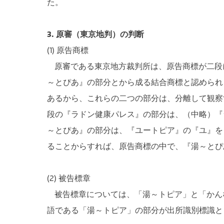
た。
3. 原審（東京地判）の判断
(1) 原告商標
原審である東京地方裁判所は、原告商標が二段
～とぴあ』の部分とから成る結合商標と認められ
あるから、これらの二つの部分は、分離して観察
段の『ラドン健康パレス』の部分は、（中略）『
～とぴあ』の部分は、『ユートピア』の『ユ』を
ることからすれば、原告商標の中で、『湯～とぴ
(2) 被告標章
被告標章については、「湯～トピア」と「かん
語である「湯～トピア」の部分が出所識別標識と