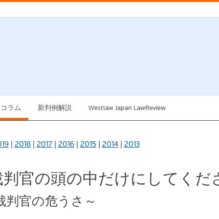
例コラム
新判例解説
Westlaw Japan LawReview
019
|
2018
|
2017
|
2016
|
2015
|
2014
|
2013
は裁判官の頭の中だけにしてく
裁判官の危うさ～