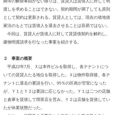
納等の解除事由がない限りは、賃貸人は賃借人に対して明
渡しを求めることはできない。契約期間が満了しても原則
として契約は更新される。賃貸人としては、現在の借地借
家法のもとでは賃借人を退去させることは容易ではない。
今回は、賃貸人が賃借人に対して賃貸借契約を解約し、
建物明渡請求を行なった事案を紹介する。
２ 事案の概要
平成22年7月、Ｘは本件ビルを取得し、各テナントにつ
いての賃貸人たる地位を取得した。Ｘは物件取得後、各テ
ナントに退去の要請を行い、95％の区画が空室になった
が、Ｙ１とＹ２は要請に応じなかった。Ｙ１は二つの店舗
と倉庫を賃借して喫茶店を営み、Ｙ２は店舗を賃借してい
たが休業状態だった。