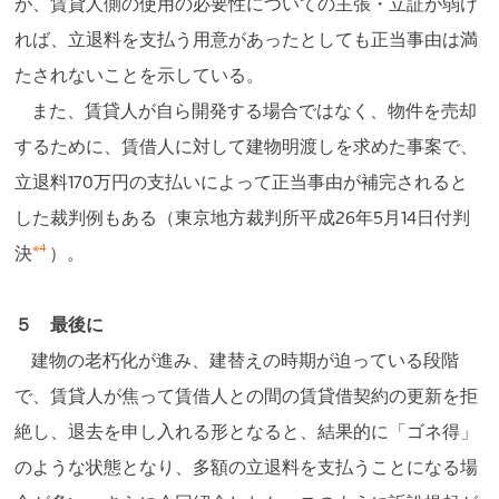
が、賃貸人側の使用の必要性についての主張・立証が弱け
れば、立退料を支払う用意があったとしても正当事由は満
たされないことを示している。
また、賃貸人が自ら開発する場合ではなく、物件を売却
するために、賃借人に対して建物明渡しを求めた事案で、
立退料170万円の支払いによって正当事由が補完されると
した裁判例もある（東京地方裁判所平成26年5月14日付判
※4
決
）。
５ 最後に
建物の老朽化が進み、建替えの時期が迫っている段階
で、賃貸人が焦って賃借人との間の賃貸借契約の更新を拒
絶し、退去を申し入れる形となると、結果的に「ゴネ得」
のような状態となり、多額の立退料を支払うことになる場