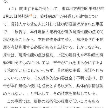
る。
（２） 関連する裁判例として、東京地方裁判所平成25年
※3
2月25日付判決
は、築後約26年が経過した建物につい
て、賃貸人から賃借人に対して建物明渡請求がされた事案
で、「原告は、本件建物の老朽化が進み耐震性能の点で問
題があることから、本件建物を建て替え、敷地を含む不動
産を有効利用する必要があると主張する。しかしながら、
原告は、耐震性能の点は格別、上記の建替えや不動産の有
効利用そのものについては、被告がこれを明らかにするよ
う求めていたにもかかわらず、具体的な主張、立証を何ら
していないから、その具体的な内容は全く不明であり、原
告が本件建物の使用を必要とする現実的、具体的事情は認
められない。」と判示して、その請求を棄却している。
この事案では、建物の老朽化の程度が低いこともある