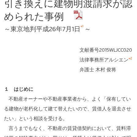
引き換えに建物明渡請求が認
められた事例
※1
～東京地判平成26年7月1日
～
文献番号2015WLJCC020
※2
法律事務所アルシエン
弁護士 木村 俊将
１ はじめに
不動産オーナーや不動産事業者から、よく「保有してい
る建物が老朽化して建て替えたいので、賃借人を退去させ
たい」という相談を受ける。
言うまでもなく、不動産の賃貸借契約において、賃料滞