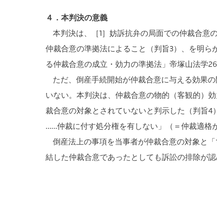
４．本判決の意義
本判決は、［1］妨訴抗弁の局面での仲裁合意の
仲裁合意の準拠法によること（判旨3）、を明ら
る仲裁合意の成立・効力の準拠法」帝塚山法学26号
ただ、倒産手続開始が仲裁合意に与える効果の
いない。本判決は、仲裁合意の物的（客観的）効
裁合意の対象とされていないと判示した（判旨4
……仲裁に付す処分権を有しない」（＝仲裁適格
倒産法上の事項を当事者が仲裁合意の対象と「
結した仲裁合意であったとしても訴訟の排除が認