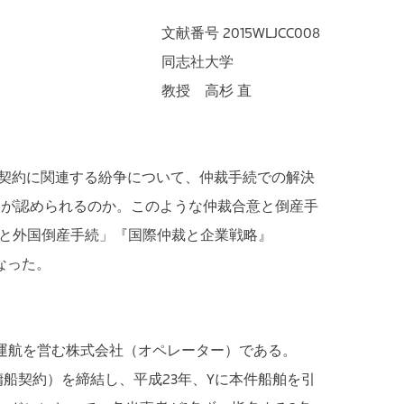
文献番号 2015WLJCC008
同志社大学
教授 高杉 直
契約に関連する紛争について、仲裁手続での解決
）が認められるのか。このような仲裁合意と倒産手
と外国倒産手続」『国際仲裁と企業戦略』
なった。
運航を営む株式会社（オペレーター）である。
船契約）を締結し、平成23年、Yに本件船舶を引