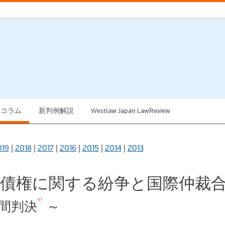
例コラム
新判例解説
Westlaw Japan LawReview
019
|
2018
|
2017
|
2016
|
2015
|
2014
|
2013
共益債権に関する紛争と国際仲
※1
中間判決
～