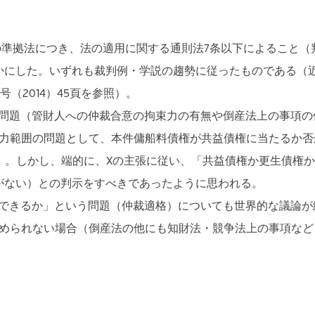
準拠法につき、法の適用に関する通則法7条以下によること（判
かにした。いずれも裁判例・学説の趨勢に従ったものである（
（2014）45頁を参照）。
問題（管財人への仲裁合意の拘束力の有無や倒産法上の事項の
力範囲の問題として、本件傭船料債権が共益債権に当たるか否
）。しかし、端的に、Xの主張に従い、「共益債権か更生債権
がない）との判示をすべきであったように思われる。
できるか」という問題（仲裁適格）についても世界的な議論が
められない場合（倒産法の他にも知財法・競争法上の事項など