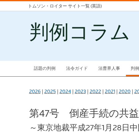
トムソン・ロイター サイト一覧 (英語)
判例コラム
話題の判例
法令ガイド
法曹界人事
判
2026
|
2025
|
2024
|
2023
|
2022
|
2021
|
2020
|
2
第47号 倒産手続の
～東京地裁平成27年1月28日