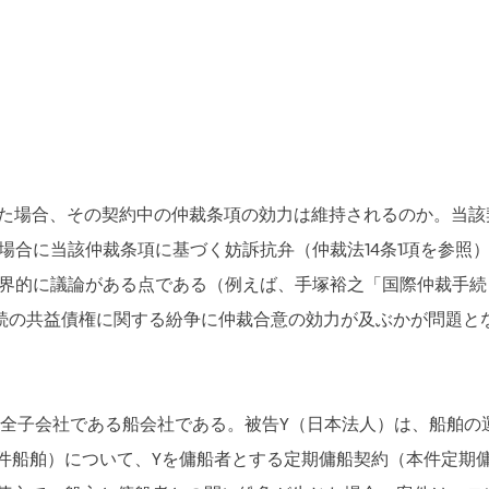
た場合、その契約中の仲裁条項の効力は維持されるのか。当該
場合に当該仲裁条項に基づく妨訴抗弁（仲裁法14条1項を参照
界的に議論がある点である（例えば、手塚裕之「国際仲裁手続
産手続の共益債権に関する紛争に仲裁合意の効力が及ぶかが問題と
全子会社である船会社である。被告Y（日本法人）は、船舶の
件船舶）について、Yを傭船者とする定期傭船契約（本件定期傭