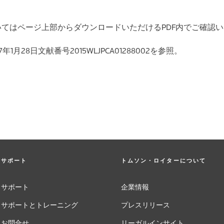
クについてはページ上部からダウンロードいただけるPDF内でご確認
7年1月28日文献番号2015WLJPCA01288002を参照。
サポート
トムソン・ロイターについて
サポート
企業情報
サポートとトレーニング
プレスリリース
お問合せ
リーガルインサイト