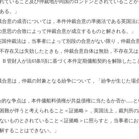
れていること及び仲裁地が同国のロンドンとされていることか
ある。」
合意の成否については，本件仲裁合意の準拠法である英国法によ
の意思の合致によって仲裁合意が成立するものと解される。」
年英国仲裁法は，当事者によって別段の合意がない限り，仲裁合
不存在又は失効したときも，仲裁合意自体は無効，不存在又は
，Ｂ管財人が法61条1項に基づく本件定期傭船契約を解除した
裁の対象となる紛争について，「紛争が生じた場合（That shoul
的な争点は，本件傭船料債権が共益債権に当たるか否か……と
困難が伴うと考えられること＜証拠略＞，英国法上，裁判所の
ないものとされていること＜証拠略＞に照らすと，当事者にお
解することはできない。」