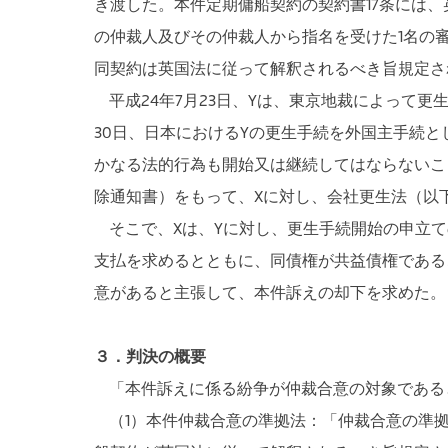
き渡した。本件定期傭船契約の契約書17条には
の仲裁人及びその仲裁人から指名を受けた1名の
同契約は英国法に従って解釈されるべき旨規定さ
平成24年7月23日、Yは、東京地裁によって更
30日、日本におけるYの更生手続を外国主手続
かなる法的行為も開始又は継続してはならないこ
除通知書）をもって、Xに対し、会社更生法（以下
そこで、Xは、Yに対し、更生手続開始の申立ての
支払を求めるとともに、同債権が共益債権である
意があると主張して、本件訴えの却下を求めた。
３．判決の概要
「本件訴えに係る紛争が仲裁合意の対象である
（1）本件仲裁合意の準拠法：「仲裁合意の準拠