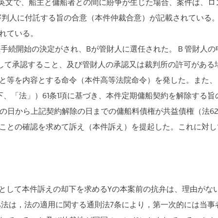
、英文で、船主と傭船者との間に紛争が生じた場合、案件は、ロ
審判人に付託する旨の合意（本件仲裁合意）が記載されている。
れている。
生手続開始の決定がされ、Bが管財人に選任された。Ｂ管財人の
として承認すること、及び管財人の承認又は裁判所の許可がある
と等を内容とする命令（本件高等法院命令）を発した。また、Ｂ
、「法」）61条1項に基づき、本件定期傭船契約を解除する旨
日から上記契約解除の日までの傭船料債権が共益債権（法62条
ことの確認を求めて訴え（本件訴え）を提起した。これに対し
として本件訴えの却下を求めるYの本案前の抗弁は、理由がな
法は，法の適用に関する通則法7条により，第一次的には当事