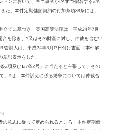
ンドンにおいて、各当事者が1名ずつ指名する2名
また、本件定期傭船契約の付加条項83条には、
申立てに基づき、英国高等法院は、平成24年7月
場合を除き、Y又はその財産に対し、仲裁を含むい
管財人は、平成24年8月13日付け書面（本件解
の意思表示をした。
2項及び127条2号）に当たると主張して、その
て、Yは、本件訴えに係る紛争については仲裁合
い」
者の意思に従って定められるところ，本件定期傭