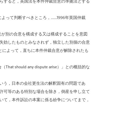
らすると，英国法を本件仲裁合意の準拠法とする
って判断すべきところ，……1996年英国仲裁
意が別の合意を構成する又は構成することを意図
失効したものとみなされず，独立した別個の合意
ことによって，直ちに本件仲裁合意が解除されたも
d any dispute arise）」との概括的な
いう，日本の会社更生法の解釈固有の問題であ
許可等のある特別な場合を除き，倒産を申し立て
いて，本件訴訟の本案に係る紛争についてまで，