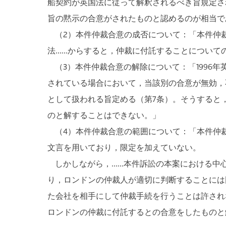
船契約が英国法に従って解釈されるべき旨規定さ
旨の黙示の合意がされたものと認めるのが相当で
（2）本件仲裁合意の成否について：「本件仲裁
法……からすると，仲裁に付託することについて
（3）本件仲裁合意の解除について：「1996
されている場合において，当該別の合意が無効，
として扱われる旨定める（第7条）。そうすると
のと解することはできない。」
（4）本件仲裁合意の範囲について：「本件仲裁合意は，仲
文言を用いており，限定を加えていない。
しかしながら，……本件訴訟の本案における中心
り，ロンドンの仲裁人が適切に判断することには
た会社を相手にして仲裁手続を行うことは許され
ロンドンの仲裁に付託するとの合意をしたものと