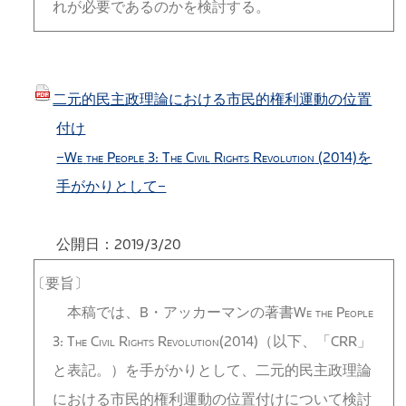
れが必要であるのかを検討する。
二元的民主政理論における市民的権利運動の位置
付け
−W
P
3: T
C
R
R
(2014)を
E
THE
EOPLE
HE
IVIL
IGHTS
EVOLUTION
手がかりとして−
公開日：2019/3/20
〔要旨〕
本稿では、B・アッカーマンの著書W
P
E
THE
EOPLE
3: T
C
R
R
(2014)（以下、「CRR」
HE
IVIL
IGHTS
EVOLUTION
と表記。）を手がかりとして、二元的民主政理論
における市民的権利運動の位置付けについて検討