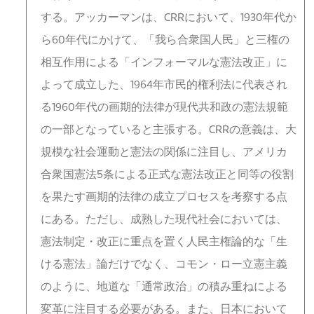
する。アッカーマンは、CRRにおいて、1930年代か
ら60年代にかけて、「我ら合衆国人民」と三権の
相互作用による「インフォーマルな憲法改正」に
よって成立した、1964年市民的権利法に代表され
る1960年代の画期的法律が現代共和政の憲法規範
の一部となっていると主張する。CRRの意義は、大
規模な社会運動と憲法の関係に注目し、アメリカ
合衆国憲法5条による正式な憲法改正と同等の役割
を果たす画期的法律の成立プロセスを考察する点
にある。ただし、成熟した現代社会においては、
憲法制定・改正に重点を置く人民主権論的な「生
ける憲法」論だけでなく、コモン・ロー立憲主義
のように、地道な「通常政治」の積み重ねによる
変革に注目する必要がある。また、日本において