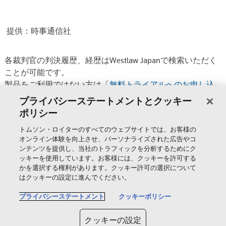
提供：時事通信社
各裁判官の判決履歴、経歴はWestlaw Japanで検索いただく
ことが可能です。
製品をご利用ではない方は「
無料トライアルへのお申し込
み
」か「
ECサイトでのご契約
」でご覧いただけます。
プライバシーステートメントとクッキー
ポリシー
トムソン・ロイターのすべてのウェブサイトでは、お客様の
製品＆サービス
オンライン体験を向上させ、パーソナライズされた広告やコ
ンテンツを提供し、当社のトラフィックを分析するためにク
ッキーを使用しています。お客様には、クッキーを許可する
サポート
かを選択する権利があります。クッキー許可の選択について
はクッキーの設定に進んでください。
トムソン・ロイターについて
プライバシーステートメント
クッキーポリシー
クッキーの設定
公式SNS