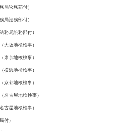
務局訟務部付）
務局訟務部付）
法務局訟務部付）
（大阪地検検事）
（東京地検検事）
（横浜地検検事）
（京都地検検事）
（名古屋地検検事）
名古屋地検検事）
局付）