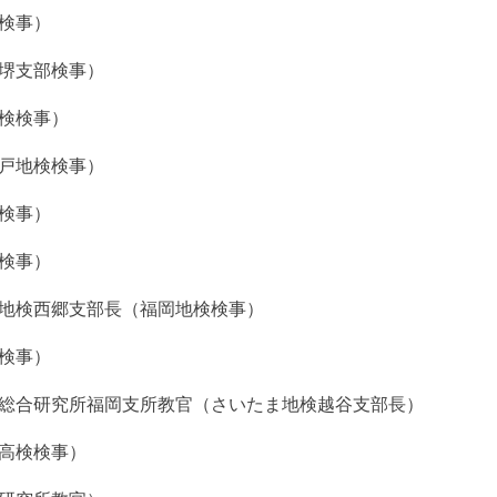
検事）
堺支部検事）
検検事）
戸地検検事）
検事）
検事）
地検西郷支部長（福岡地検検事）
検事）
総合研究所福岡支所教官（さいたま地検越谷支部長）
高検検事）