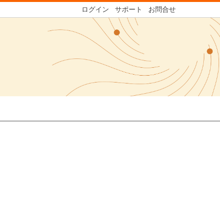
ログイン
サポート
お問合せ