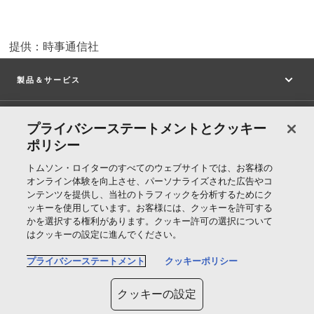
提供：時事通信社
製品＆サービス
サポート
プライバシーステートメントとクッキー
ポリシー
トムソン・ロイターについて
トムソン・ロイターのすべてのウェブサイトでは、お客様の
オンライン体験を向上させ、パーソナライズされた広告やコ
ンテンツを提供し、当社のトラフィックを分析するためにク
公式SNS
ッキーを使用しています。お客様には、クッキーを許可する
かを選択する権利があります。クッキー許可の選択について
はクッキーの設定に進んでください。
T
プライバシーステートメント
クッキーポリシー
h
o
クッキーの設定
Cookie ポリシー
m