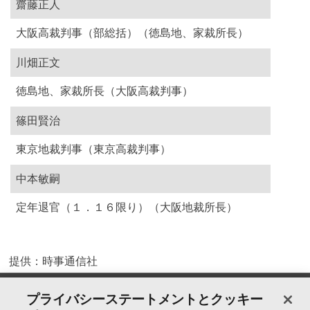
齋藤正人
大阪高裁判事（部総括）（徳島地、家裁所長）
川畑正文
徳島地、家裁所長（大阪高裁判事）
篠田賢治
東京地裁判事（東京高裁判事）
中本敏嗣
定年退官（１．１６限り）（大阪地裁所長）
提供：時事通信社
製品＆サービス
プライバシーステートメントとクッキー