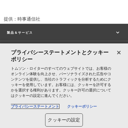
提供：時事通信社
製品＆サービス
サポート
プライバシーステートメントとクッキー
ポリシー
トムソン・ロイターについて
トムソン・ロイターのすべてのウェブサイトでは、お客様の
オンライン体験を向上させ、パーソナライズされた広告やコ
ンテンツを提供し、当社のトラフィックを分析するためにク
公式SNS
ッキーを使用しています。お客様には、クッキーを許可する
かを選択する権利があります。クッキー許可の選択について
はクッキーの設定に進んでください。
T
プライバシーステートメント
クッキーポリシー
h
o
クッキーの設定
Cookie ポリシー
m