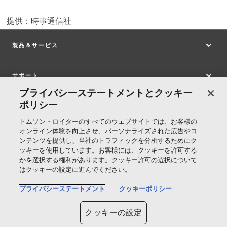
提供：時事通信社
製品＆サービス
サポート
プライバシーステートメントとクッキー
ポリシー
トムソン・ロイターについて
トムソン・ロイターのすべてのウェブサイトでは、お客様の
オンライン体験を向上させ、パーソナライズされた広告やコ
公式SNS
ンテンツを提供し、当社のトラフィックを分析するためにク
ッキーを使用しています。お客様には、クッキーを許可する
かを選択する権利があります。クッキー許可の選択について
T
はクッキーの設定に進んでください。
h
プライバシーステートメント
クッキーポリシー
o
Cookie ポリシー
m
クッキーの設定
s
クッキーの設定