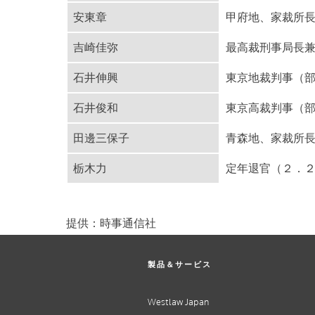
安東章
甲府地、家裁所
吉崎佳弥
最高裁刑事局長
石井伸興
東京地裁判事（
石井俊和
東京高裁判事（
田邊三保子
青森地、家裁所
栃木力
定年退官（２．
提供：時事通信社
製品＆サービス
Westlaw Japan