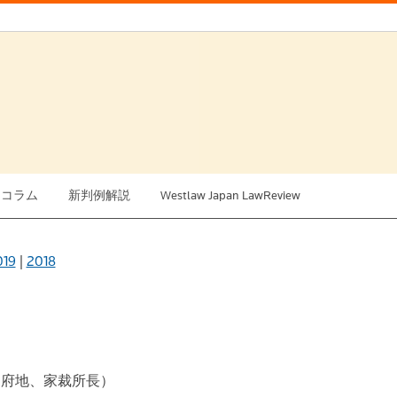
例コラム
新判例解説
Westlaw Japan LawReview
019
|
2018
甲府地、家裁所長）