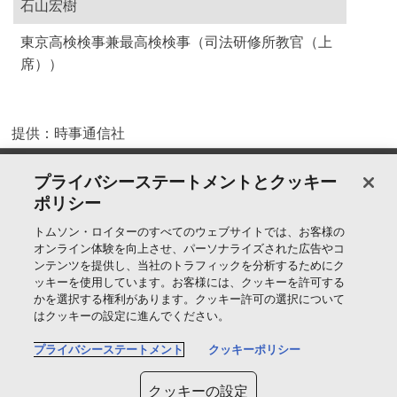
石山宏樹
東京高検検事兼最高検検事（司法研修所教官（上
席））
提供：時事通信社
製品＆サービス
プライバシーステートメントとクッキー
ポリシー
サポート
トムソン・ロイターのすべてのウェブサイトでは、お客様の
オンライン体験を向上させ、パーソナライズされた広告やコ
ンテンツを提供し、当社のトラフィックを分析するためにク
ッキーを使用しています。お客様には、クッキーを許可する
トムソン・ロイターについて
かを選択する権利があります。クッキー許可の選択について
はクッキーの設定に進んでください。
公式SNS
プライバシーステートメント
クッキーポリシー
T
クッキーの設定