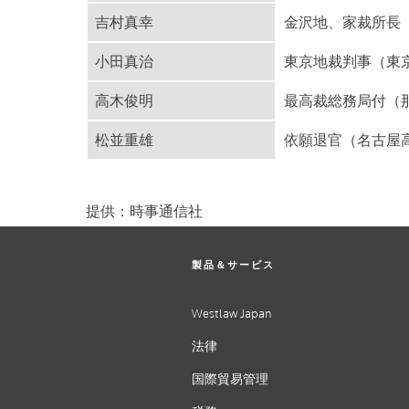
吉村真幸
金沢地、家裁所長
小田真治
東京地裁判事（東
高木俊明
最高裁総務局付（
松並重雄
依願退官（名古屋
提供：時事通信社
製品＆サービス
Westlaw Japan
法律
国際貿易管理