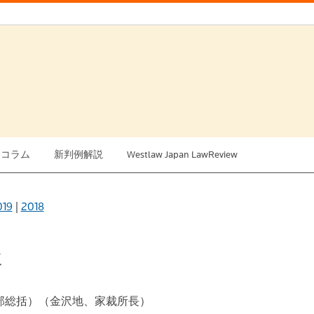
例コラム
新判例解説
Westlaw Japan LawReview
019
|
2018
事
部総括）（金沢地、家裁所長）