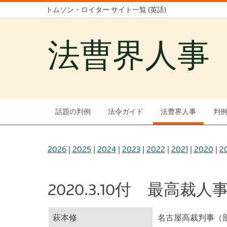
トムソン・ロイター サイト一覧 (英語)
法曹界人事
話題の判例
法令ガイド
法曹界人事
判
2026
|
2025
|
2024
|
2023
|
2022
|
2021
|
2020
|
2
2020.3.10付 最高裁人
萩本修
名古屋高裁判事（