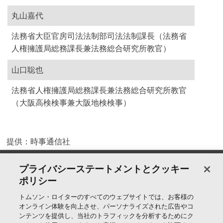
丸山嘉代
法務省大臣官房司法法制部司法法制課長（法務省
人権擁護局総務課長兼法務総合研究所教官）
山口聡也
法務省人権擁護局総務課長兼法務総合研究所教官
（大阪高検検事兼大阪地検検事）
提供：時事通信社
製品＆サービス
プライバシーステートメントとクッキー
ポリシー
サポート
トムソン・ロイターのすべてのウェブサイトでは、お客様の
オンライン体験を向上させ、パーソナライズされた広告やコ
ンテンツを提供し、当社のトラフィックを分析するためにク