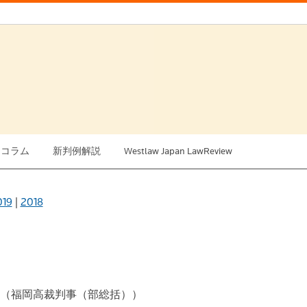
例コラム
新判例解説
Westlaw Japan LawReview
019
|
2018
（福岡高裁判事（部総括））