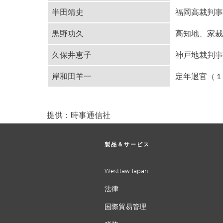
半田靖史
福岡高裁判事
黒野功久
高知地、家裁
久保井恵子
神戸地裁判事
岸和田羊一
定年退官（１
提供：時事通信社
製品＆サービス
Westlaw Japan
法律
国際貿易管理