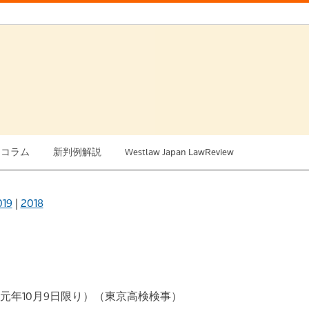
例コラム
新判例解説
Westlaw Japan LawReview
019
|
2018
元年10月9日限り）（東京高検検事）