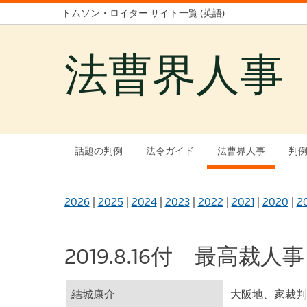
トムソン・ロイター サイト一覧 (英語)
法曹界人事
話題の判例
法令ガイド
法曹界人事
判
2026
|
2025
|
2024
|
2023
|
2022
|
2021
|
2020
|
2
2019.8.16付 最高裁人事
結城康介
大阪地、家裁判