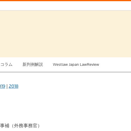
例コラム
新判例解説
Westlaw Japan LawReview
019
|
2018
事補（外務事務官）