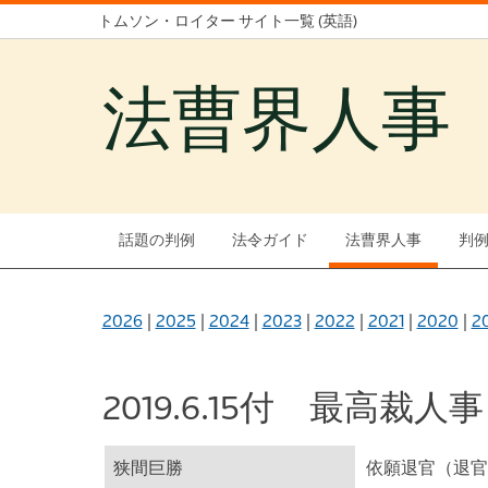
トムソン・ロイター サイト一覧 (英語)
法曹界人事
話題の判例
法令ガイド
法曹界人事
判
2026
|
2025
|
2024
|
2023
|
2022
|
2021
|
2020
|
2
2019.6.15付 最高裁人事
狭間巨勝
依願退官（退官