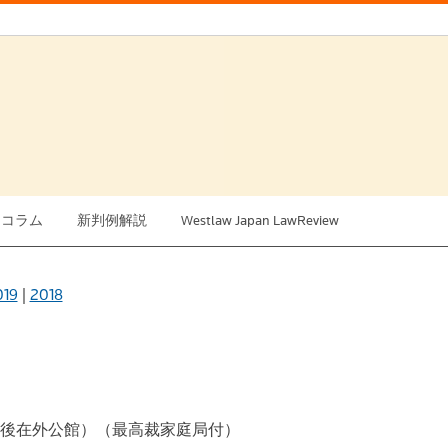
例コラム
新判例解説
Westlaw Japan LawReview
019
|
2018
後在外公館）（最高裁家庭局付）