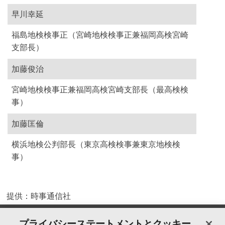
早川幸延
福島地検検事正（宮崎地検検事正兼福岡高検宮崎
支部長）
加藤俊治
宮崎地検検事正兼福岡高検宮崎支部長（最高検検
事）
加藤匡倫
横浜地検公判部長（東京高検検事兼東京地検検
事）
提供：時事通信社
製品＆サービス
プライバシーステートメントとクッキー