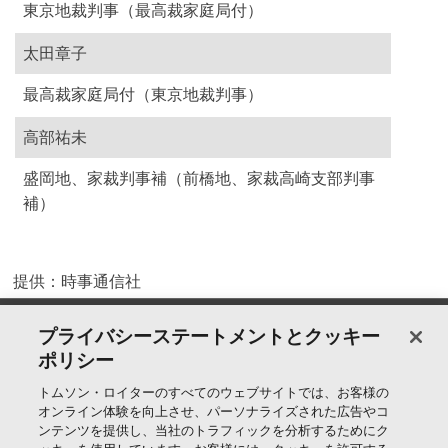
東京地裁判事（最高裁家庭局付）
太田章子
最高裁家庭局付（東京地裁判事）
高部祐未
盛岡地、家裁判事補（前橋地、家裁高崎支部判事
補）
提供：時事通信社
製品＆サービス
プライバシーステートメントとクッキー
ポリシー
サポート
トムソン・ロイターのすべてのウェブサイトでは、お客様の
オンライン体験を向上させ、パーソナライズされた広告やコ
ンテンツを提供し、当社のトラフィックを分析するためにク