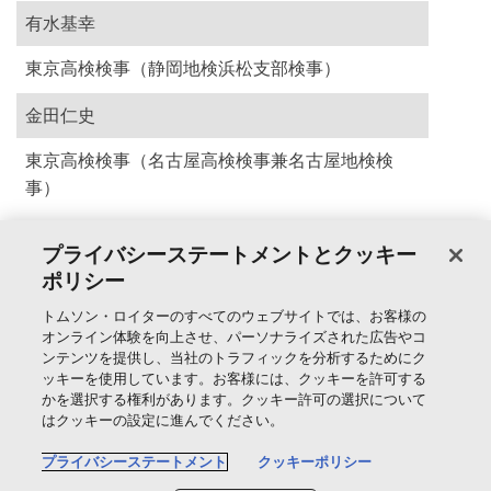
有水基幸
東京高検検事（静岡地検浜松支部検事）
金田仁史
東京高検検事（名古屋高検検事兼名古屋地検検
事）
プライバシーステートメントとクッキー
提供：時事通信社
ポリシー
トムソン・ロイターのすべてのウェブサイトでは、お客様の
製品＆サービス
オンライン体験を向上させ、パーソナライズされた広告やコ
ンテンツを提供し、当社のトラフィックを分析するためにク
ッキーを使用しています。お客様には、クッキーを許可する
サポート
かを選択する権利があります。クッキー許可の選択について
はクッキーの設定に進んでください。
トムソン・ロイターについて
プライバシーステートメント
クッキーポリシー