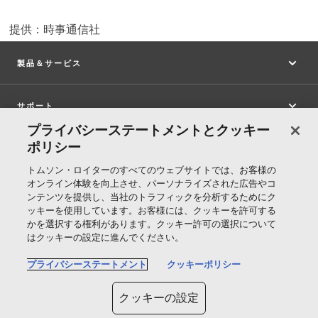
提供：時事通信社
製品＆サービス
サポート
プライバシーステートメントとクッキー
ポリシー
トムソン・ロイターについて
トムソン・ロイターのすべてのウェブサイトでは、お客様の
オンライン体験を向上させ、パーソナライズされた広告やコ
公式SNS
ンテンツを提供し、当社のトラフィックを分析するためにク
ッキーを使用しています。お客様には、クッキーを許可する
かを選択する権利があります。クッキー許可の選択について
T
はクッキーの設定に進んでください。
h
プライバシーステートメント
クッキーポリシー
o
Cookie ポリシー
m
クッキーの設定
s
クッキーの設定