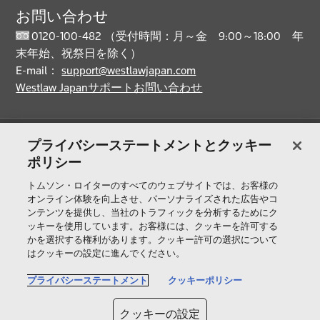
お問い合わせ
0120-100-482 （受付時間：月～金 9:00～18:00 年
末年始、祝祭日を除く）
E-mail：
support@westlawjapan.com
Westlaw Japanサポートお問い合わせ
製品＆サービス
プライバシーステートメントとクッキー
ポリシー
サポート
トムソン・ロイターのすべてのウェブサイトでは、お客様の
オンライン体験を向上させ、パーソナライズされた広告やコ
ンテンツを提供し、当社のトラフィックを分析するためにク
ッキーを使用しています。お客様には、クッキーを許可する
トムソン・ロイターについて
かを選択する権利があります。クッキー許可の選択について
はクッキーの設定に進んでください。
公式SNS
プライバシーステートメント
クッキーポリシー
T
クッキーの設定