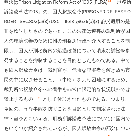
※3
判決はPrison Litigation Reform Act of 1995 (PLRA)
「刑務所
訴訟改革法1995」の、囚人釈放命令(PRISONER RELEASE O
RDER : SEC.802(a)(3)/USC Title18 §3626(a)(3)ほか)適用の是
非を検討したものであった。この法律は連邦の裁判所が囚
人の環境改善のために州の刑務所行政へ介入することを制
限し、囚人が刑務所内の処遇改善について瑣末な訴訟を多
発することを抑制することを目的としたものである。中で
も囚人釈放命令は「裁判官が、危険な犯罪者を解き放ち市
民の中に戻させること、（中略）をより困難にするため、
裁判所の釈放命令への着手を非常に限定的な状況以外では
※4
禁止するもの」
として付加されたものである。つまり、
今回のような事態を防ぐことを目的として制定された法
律・命令ともいえる。刑務所訴訟改革法については国内で
もいくつか紹介されているが、囚人釈放命令の部分につい