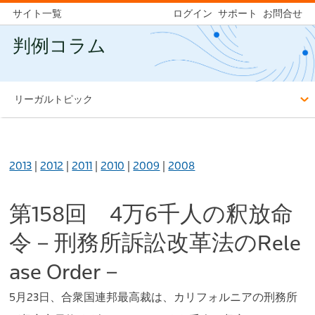
サイト一覧
ログイン
サポート
お問合せ
判例コラム
リーガルトピック
2013
|
2012
|
2011
|
2010
|
2009
|
2008
第158回 4万6千人の釈放命
令－刑務所訴訟改革法のRele
ase Order－
5月23日、合衆国連邦最高裁は、カリフォルニアの刑務所