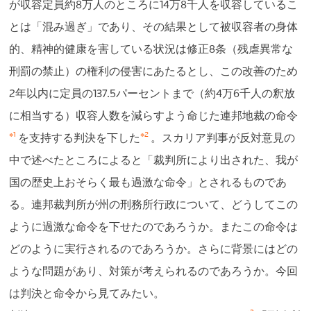
が収容定員約8万人のところに14万8千人を収容しているこ
とは「混み過ぎ」であり、その結果として被収容者の身体
的、精神的健康を害している状況は修正8条（残虐異常な
刑罰の禁止）の権利の侵害にあたるとし、この改善のため
2年以内に定員の137.5パーセントまで（約4万6千人の釈放
に相当する）収容人数を減らすよう命じた連邦地裁の命令
※1
※2
を支持する判決を下した
。スカリア判事が反対意見の
中で述べたところによると「裁判所により出された、我が
国の歴史上おそらく最も過激な命令」とされるものであ
る。連邦裁判所が州の刑務所行政について、どうしてこの
ように過激な命令を下せたのであろうか。またこの命令は
どのように実行されるのであろうか。さらに背景にはどの
ような問題があり、対策が考えられるのであろうか。今回
は判決と命令から見てみたい。