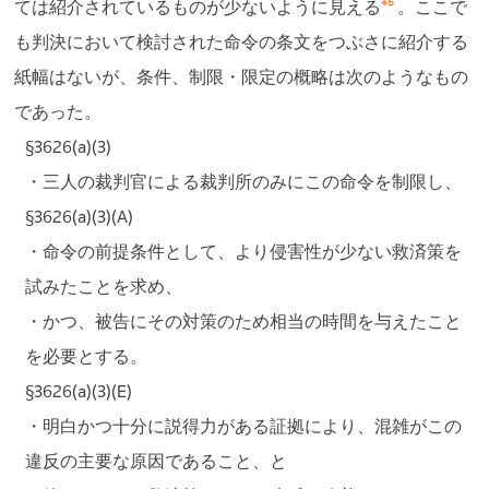
※5
ては紹介されているものが少ないように見える
。ここで
も判決において検討された命令の条文をつぶさに紹介する
紙幅はないが、条件、制限・限定の概略は次のようなもの
であった。
§3626(a)(3)
・三人の裁判官による裁判所のみにこの命令を制限し、
§3626(a)(3)(A)
・命令の前提条件として、より侵害性が少ない救済策を
試みたことを求め、
・かつ、被告にその対策のため相当の時間を与えたこと
を必要とする。
§3626(a)(3)(E)
・明白かつ十分に説得力がある証拠により、混雑がこの
違反の主要な原因であること、と