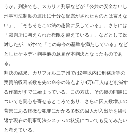
うか。判決でも、スカリア判事などが「公共の安全ないし
刑事司法制度の運用に十分な配慮がされたものとは言えな
い」、「そもそもこの法の趣旨に反している」、さらには
「裁判所に与えられた権限を越えている」、などとして反
対したが、5対4で「この命令の基準を満たしている」など
としたケネディ判事他の意見が本判決となったものであ
る。
判決の結果、カリフォルニア州では2年以内に刑務所等の
実質的収容者数を先の命令の時点より4万6千人ほど削減す
る作業がすでに始まっている。この方法、その後の問題に
ついても関心を寄せるところであり、さらに囚人数増加の
背景にある軽微な犯罪にかかる多数の囚人が入出所を繰り
返す現在の刑事司法システムの状況についても見てみたい
と考えている。