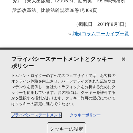
究』（東大出版会）(2006.3)、鮎田実「1996年刑務所
訴訟改革法」比較法雑誌第38巻1号169頁
（掲載日 2011年8月1日）
»
判例コラムアーカイブ一覧
製品＆サービス
プライバシーステートメントとクッキー
ポリシー
サポート
トムソン・ロイターのすべてのウェブサイトでは、お客様の
オンライン体験を向上させ、パーソナライズされた広告やコ
ンテンツを提供し、当社のトラフィックを分析するためにク
ッキーを使用しています。お客様には、クッキーを許可する
トムソン・ロイターについて
かを選択する権利があります。クッキー許可の選択について
はクッキーの設定に進んでください。
公式SNS
プライバシーステートメント
クッキーポリシー
T
クッキーの設定