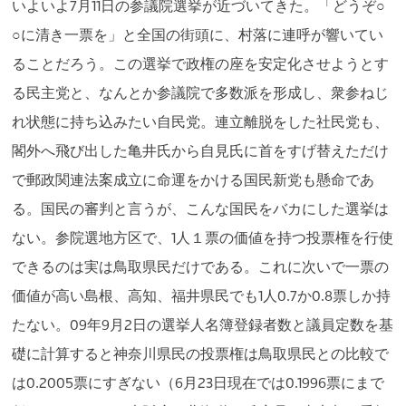
いよいよ7月11日の参議院選挙が近づいてきた。「どうぞ
○
に清き一票を」と全国の街頭に、村落に連呼が響いてい
○
ることだろう。この選挙で政権の座を安定化させようとす
る民主党と、なんとか参議院で多数派を形成し、衆参ねじ
れ状態に持ち込みたい自民党。連立離脱をした社民党も、
閣外へ飛び出した亀井氏から自見氏に首をすげ替えただけ
で郵政関連法案成立に命運をかける国民新党も懸命であ
る。国民の審判と言うが、こんな国民をバカにした選挙は
ない。参院選地方区で、1人１票の価値を持つ投票権を行使
できるのは実は鳥取県民だけである。これに次いで一票の
価値が高い島根、高知、福井県民でも1人0.7か0.8票しか持
たない。09年9月2日の選挙人名簿登録者数と議員定数を基
礎に計算すると神奈川県民の投票権は鳥取県民との比較で
は0.2005票にすぎない（6月23日現在では0.1996票にまで