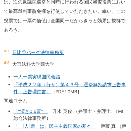
は、次の衆議院選挙と同時に行われる国民審査投票におい
て最高裁判事罷免権を行使していただきたい。幸い、この
投票では一票の価値は全国同一だからきっと効果は抜群で
あろう。
日比谷パーク法律事務所
大宮法科大学院大学
一人一票実現国民会議
「平成２２年（行サ）第４３号 選挙無効請求上告事
件 上告理由書」
［PDF 1.0MB］
関連コラム
「“清き0.6票”」
升永 英俊 （弁護士・弁理士、TMI
総合法律事務所）
「「1人1票」は、民主主義国家の基本」
伊藤 真 （伊