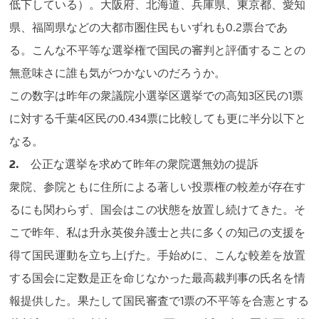
低下している）。大阪府、北海道、兵庫県、東京都、愛知
県、福岡県などの大都市圏住民もいずれも0.2票台であ
る。こんな不平等な選挙権で国民の審判と評価することの
無意味さに誰も気がつかないのだろうか。
この数字は昨年の衆議院小選挙区選挙での高知3区民の1票
に対する千葉4区民の0.434票に比較しても更に半分以下と
なる。
2.
公正な選挙を求めて昨年の衆院選無効の提訴
衆院、参院ともに住所による著しい投票権の較差が存在す
るにも関わらず、国会はこの状態を放置し続けてきた。そ
こで昨年、私は升永英俊弁護士と共に多くの知己の支援を
得て国民運動を立ち上げた。手始めに、こんな較差を放置
する国会に定数是正を命じなかった最高裁判事の氏名を情
報提供した。果たして国民審査で1票の不平等を合憲とする