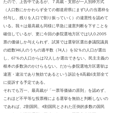
たので、上告中であるが、７高裁・支部が一人別枠方式
（人口数にかかわらず全ての都道府県にまず1人の当選枠を
付与し、残りを人口で割り振っていく）の違憲性を認めて
いる。我々は最高裁も同様に早急に違憲判断を下すことを
確信しているが、更に今回の参院選地方区では1人0.2005
票の価値しか与えられず、試算では選挙区選出参議院議員
の総数146人のうちの過半数（74人）を32％の人口が選出
し、67％の人口からは72人しか選出できない。民主主義の
根本の多数決のかけらもない。だから参院選地方区選挙は
違憲・違法であり無効であるという訴訟を8高裁6支部全て
に提訴する予定である。
それでも万一、最高裁が「一票等価値の原則」を認めず、
これほど不平等な投票権による選挙を無効と判断しないの
であれば、2割国民、4割国民とされた圧倒的多数の国民