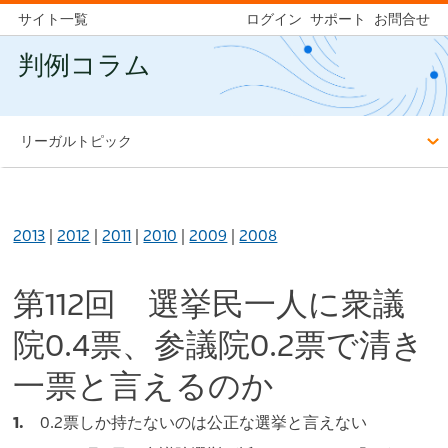
サイト一覧
ログイン
サポート
お問合せ
判例コラム
リーガルトピック
2013
|
2012
|
2011
|
2010
|
2009
|
2008
第112回 選挙民一人に衆議
院0.4票、参議院0.2票で清き
一票と言えるのか
1.
0.2票しか持たないのは公正な選挙と言えない