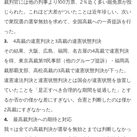
裁判官には他の判事より100万票、2％近く多い罷免票が投
じられた。これほど大差がついたことは近年珍しい。次い
で衆院選の選挙無効を求めて、全国高裁への一斉提訴を行
った。
3.
4高裁の違憲判決と3高裁の違憲状態判決
その結果、大阪、広島、福岡、名古屋の4高裁で違憲判決
を得、東京高裁第11民事部（他のグループ提訴）・福岡高
裁那覇支部、高松高裁の3高裁で違憲状態判決が下った。
違憲違法判決と違憲状態判決とは国会が違憲状態を放置し
ていたことを「是正すべき合理的な期間を徒過した」とす
るか否かの僅かな差にすぎない。合憲と判断したのは僅か
2高裁にすぎなかった。
4.
最高裁判決への期待と対応
我々は全ての高裁判決が選挙を無効とまでは判断しなかっ