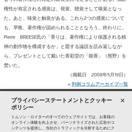
権性が肯定される感覚は、視覚、聴覚そして嗅覚となっ
た。あと、味覚と触覚がある。これら2つの感覚について
も、早晩、著作権が認められることとなろう。終わりに、
Pierre BREESE氏の「香りは、著作権により保護される精
神の創作物を構成するか」と題する論説を読み返しなが
ら、プレゼントとして戴いた香彩堂の「能香」（熊野）を
焚いた。
（掲載日 2008年5月19日）
»
判例コラムアーカイブ一覧
製品＆サービス
プライバシーステートメントとクッキー
ポリシー
サポート
トムソン・ロイターのすべてのウェブサイトでは、お客様の
オンライン体験を向上させ、パーソナライズされた広告やコ
ンテンツを提供し、当社のトラフィックを分析するためにク