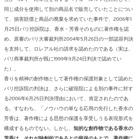
同じ成分を使用して別の商品名で販売していたことについ
て、損害賠償と商品の廃棄を求めていた事件で、2006年1
月25日パリ控訴院は、香水・芳香そのものに著作権を認
め、原審のパリ大審裁判所2004年5月26日の一部認容判決
を支持して、ロレアル社の請求を認めたのである（実は、
パリ商事裁判所が既に1999年9月24日判決で認めてい
た）。
香りを精神の創作物として著作権の保護対象として認めた
パリ控訴院の判決は、さらに破毀院による別の事件に対す
る2006年6月25日判決理由において、肯定されたのであ
る。すなわち、「ノウハウの単なる応用の先行した香水の
芳香は、著作権による思想の保護を享受しうる表現形式を
構成するものでない。しかし、
知的な創作物である香水の
芳香は、それが独創的であるとの留保のもとで、著作権に