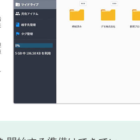
緒
失
型
短
を