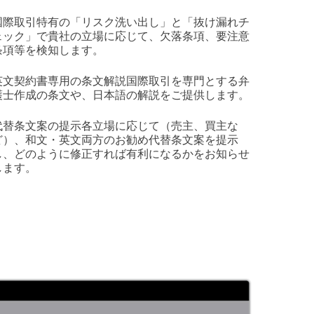
国際取引特有の「リスク洗い出し」と「抜け漏れチ
ェック」で貴社の立場に応じて、欠落条項、要注意
条項等を検知します。
英文契約書専用の条文解説国際取引を専門とする弁
護士作成の条文や、日本語の解説をご提供します。
代替条文案の提示各立場に応じて（売主、買主な
ど）、和文・英文両方のお勧め代替条文案を提示
し、どのように修正すれば有利になるかをお知らせ
します。