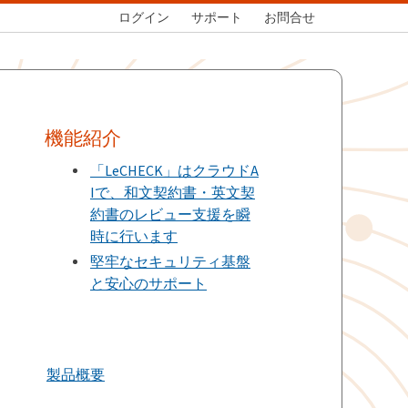
ログイン
サポート
お問合せ
機能紹介
「LeCHECK」はクラウドA
Iで、和文契約書・英文契
約書のレビュー支援を瞬
時に行います
堅牢なセキュリティ基盤
と安心のサポート
製品概要