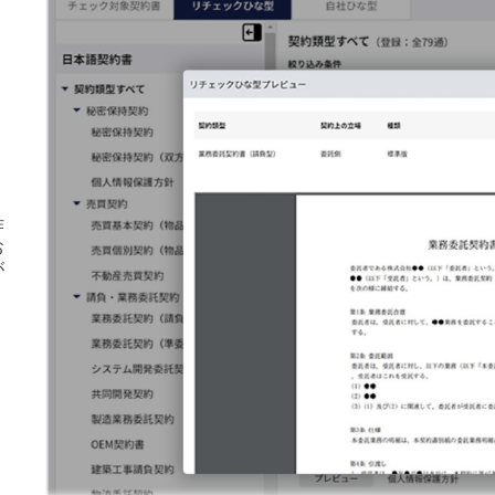
よ
作
お
が