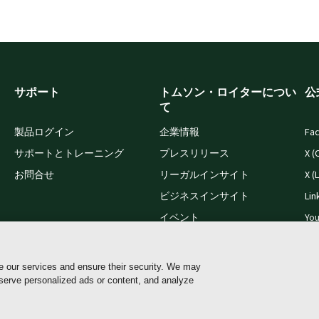
サポート
トムソン・ロイターについ
公
て
製品ログイン
企業情報
Fa
サポートとトレーニング
プレスリリース
X (
お問合せ
リーガルインサイト
X (
ビジネスインサイト
Lin
イベント
Yo
採用情報
e our services and ensure their security. We may
 serve personalized ads or content, and analyze
Cookie ポリシー
Cookie