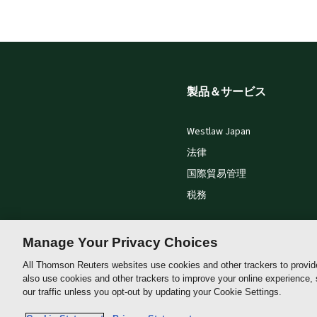
製品＆サービス
Westlaw Japan
法律
国際貿易管理
税務
Manage Your Privacy Choices
All Thomson Reuters websites use cookies and other trackers to provid
also use cookies and other trackers to improve your online experience,
our traffic unless you opt-out by updating your Cookie Settings.
Thomson