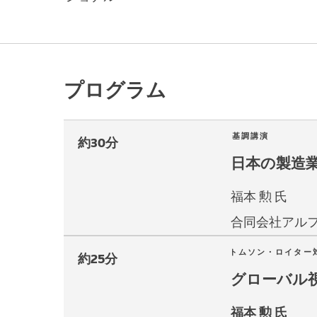
プログラム
基調講演
約30分
日本の製造
福本 勲 氏
合同会社アル
トムソン・ロイター
約25分
グローバル視
福本 勲 氏