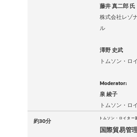
藤井 真二郎 氏
株式会社レゾナ
ル
澤野 史武
トムソン・ロ
Moderator:
泉 綾子
トムソン・ロ
トムソン・ロイター
約30分
国際貿易管