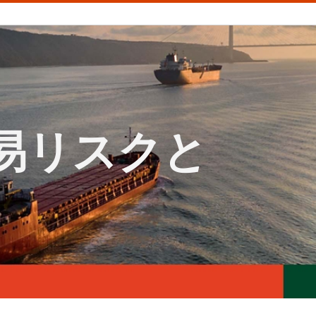
！
貿易リスクと