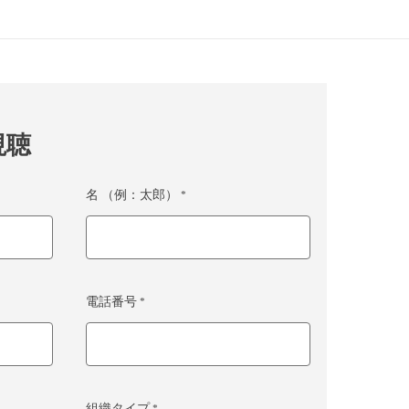
視聴
名 （例：太郎） *
電話番号 *
組織タイプ *