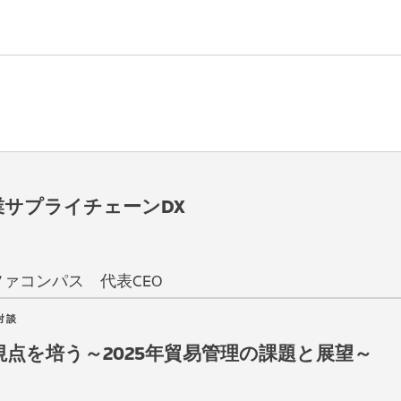
業サプライチェーンDX
ファコンパス 代表CEO
対談
点を培う～2025年貿易管理の課題と展望～