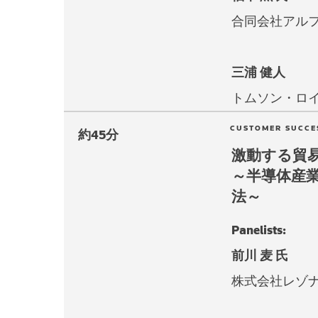
合同会社アルフ
三浦 健人
トムソン・ロ
CUSTOMER SUC
約45分
激動する貿
～半導体産
法～
Panelists:
前川 麦 氏
株式会社レゾ