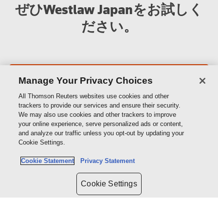
ぜひWestlaw Japanをお試しく
ださい。
無料トライアル
Manage Your Privacy Choices
All Thomson Reuters websites use cookies and other
trackers to provide our services and ensure their security.
We may also use cookies and other trackers to improve
your online experience, serve personalized ads or content,
and analyze our traffic unless you opt-out by updating your
Cookie Settings.
製品＆サービス
Cookie Statement
Privacy Statement
サポート
Cookie Settings
トムソン・ロイターについて