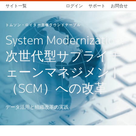
サイト一覧
ログイン
サポート
お問合せ
トムソン・ロイター主催ラウンドテーブル
System Modernization:
次世代型サプライチ
ェーンマネジメント
（SCM）への改革
データ活用と組織改革の実践