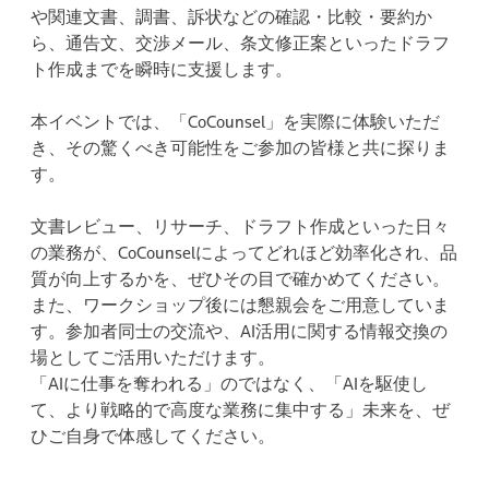
や関連文書、調書、訴状などの確認・比較・要約か
ら、通告文、交渉メール、条文修正案といったドラフ
ト作成までを瞬時に支援します。​
本イベントでは、「CoCounsel」を実際に体験いただ
き、その驚くべき可能性をご参加の皆様と共に探りま
す。​
文書レビュー、リサーチ、ドラフト作成といった日々
の業務が、CoCounselによってどれほど効率化され、品
質が向上するかを、ぜひその目で確かめてください。
また、ワークショップ後には懇親会をご用意していま
す。参加者同士の交流や、AI活用に関する情報交換の
場としてご活用いただけます。
「AIに仕事を奪われる」のではなく、「AIを駆使し
て、より戦略的で高度な業務に集中する」未来を、ぜ
ひご自身で体感してください。