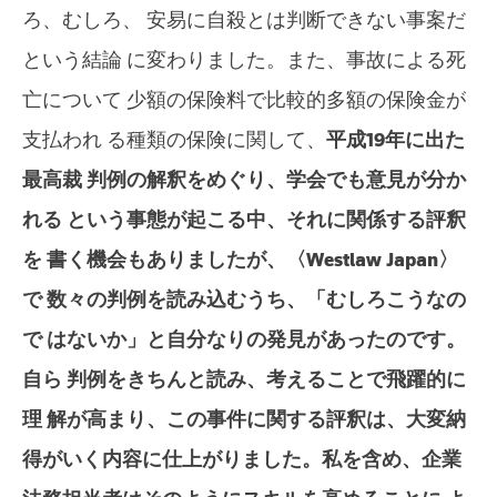
ろ、むしろ、 安易に自殺とは判断できない事案だ
という結論 に変わりました。また、事故による死
亡について 少額の保険料で比較的多額の保険金が
支払われ る種類の保険に関して、
平成19年に出た
最高裁 判例の解釈をめぐり、学会でも意見が分か
れる という事態が起こる中、それに関係する評釈
を 書く機会もありましたが、〈Westlaw Japan〉
で 数々の判例を読み込むうち、「むしろこうなの
で はないか」と自分なりの発見があったのです。
自ら 判例をきちんと読み、考えることで飛躍的に
理 解が高まり、この事件に関する評釈は、大変納
得がいく内容に仕上がりました。私を含め、企業