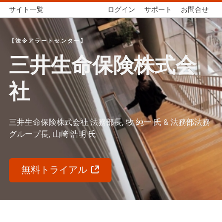
サイト一覧
ログイン
サポート
お問合せ
【法令アラートセンター】
三井生命保険株式会
社
三井生命保険株式会社 法務部長, 牧 純一 氏 & 法務部法務
グループ長, 山崎 浩明 氏
無料トライアル