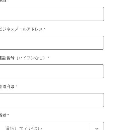
役職 *
ビジネスメールアドレス *
電話番号（ハイフンなし） *
都道府県 *
職種 *