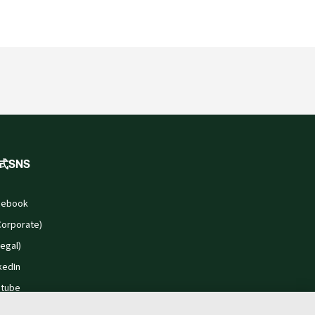
式SNS
cebook
Corporate)
Legal)
kedIn
utube