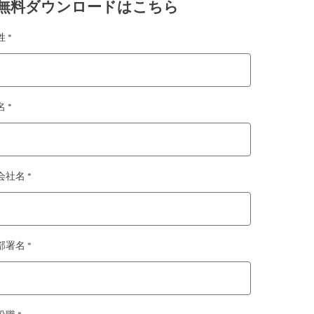
無料ダウンロードはこちら
姓 *
名 *
会社名 *
部署名 *