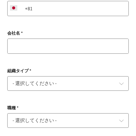
JP
会社名 *
組織タイプ *
職種 *